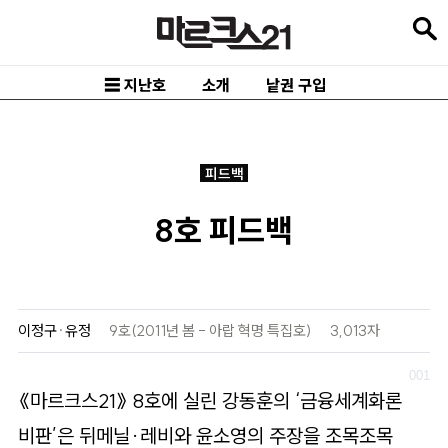
본
문
바
☰ 지난호
소개
낱권 구입
로
가
기
피드백
메
8호 피드백
인
내
비
게
이정구
·
유정
9호(2011년 봄 - 아랍 혁명 특집호)
3,013자
이
션
《마르크스21》 8호에 실린 강동훈의 ‘금융세계화론
바
비판’은 뒤메닐·레비와 윤소영의 주장을 조목조목