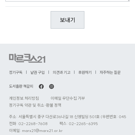
정기구독
낱권 구입
의견과 기고
후원하기
자주하는 질문
도서출판 책갈피
개인정보 처리방침
이메일 무단수집 거부
정기구독 약관 및 취소·환불 정책
주소: 서울특별시 중구 다산로36나길 18 신영빌딩 501호 (우편번호: 04584)
전화:
02-2268-7608
팩스: 02-2265-6395
이메일:
marx21@marx21.or.kr