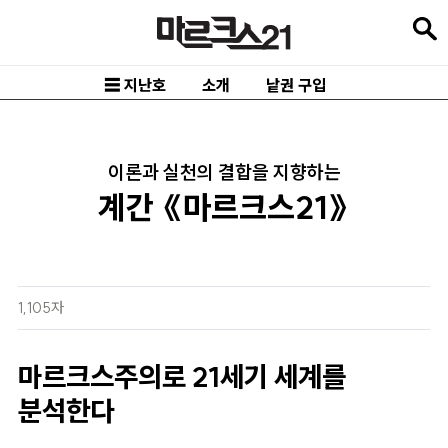
본
문
바
☰ 지난호
소개
낱권 구입
로
가
기
이론과 실천의 결합을 지향하는
계간 《마르크스21》
메
인
내
비
1,105자
게
이
마르크스주의로 21세기 세계를
션
분석한다
바