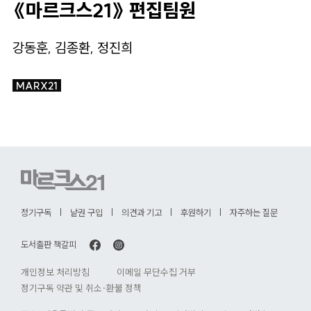
《마르크스21》 편집팀원
강동훈, 김종환, 정진희
MARX21
정기구독
낱권 구입
의견과 기고
후원하기
자주하는 질문
도서출판 책갈피
개인정보 처리방침
이메일 무단수집 거부
정기구독 약관 및 취소·환불 정책