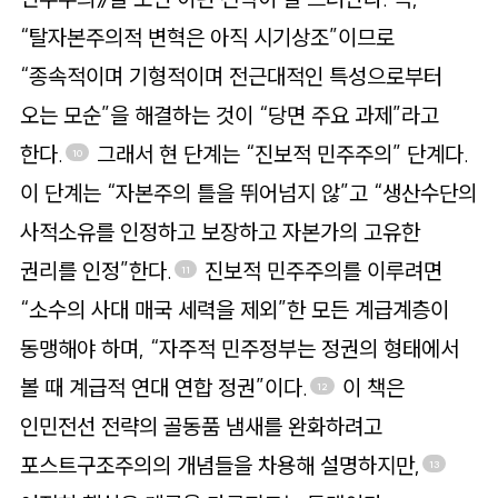
“탈자본주의적 변혁은 아직 시기상조”이므로
“종속적이며 기형적이며 전근대적인 특성으로부터
오는 모순”을 해결하는 것이 “당면 주요 과제”라고
한다.
그래서 현 단계는 “진보적 민주주의” 단계다.
10
이 단계는 “자본주의 틀을 뛰어넘지 않”고 “생산수단의
사적소유를 인정하고 보장하고 자본가의 고유한
권리를 인정”한다.
진보적 민주주의를 이루려면
11
“소수의 사대 매국 세력을 제외”한 모든 계급계층이
동맹해야 하며, “자주적 민주정부는 정권의 형태에서
볼 때 계급적 연대 연합 정권”이다.
이 책은
12
인민전선 전략의 골동품 냄새를 완화하려고
포스트구조주의의 개념들을 차용해 설명하지만,
13