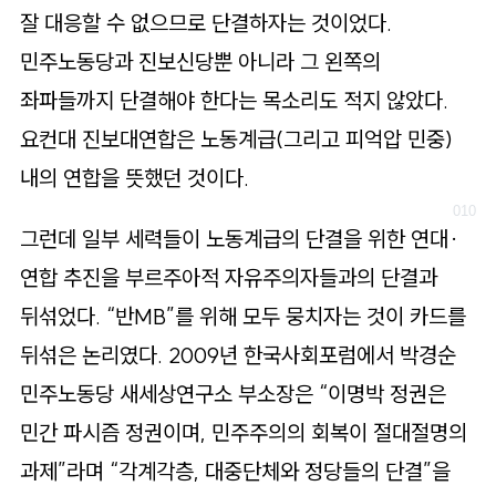
잘 대응할 수 없으므로 단결하자는 것이었다.
민주노동당과 진보신당뿐 아니라 그 왼쪽의
좌파들까지 단결해야 한다는 목소리도 적지 않았다.
요컨대 진보대연합은 노동계급(그리고 피억압 민중)
내의 연합을 뜻했던 것이다.
그런데 일부 세력들이 노동계급의 단결을 위한 연대·
연합 추진을 부르주아적 자유주의자들과의 단결과
뒤섞었다. “반MB”를 위해 모두 뭉치자는 것이 카드를
뒤섞은 논리였다. 2009년 한국사회포럼에서 박경순
민주노동당 새세상연구소 부소장은 “이명박 정권은
민간 파시즘 정권이며, 민주주의의 회복이 절대절명의
과제”라며 “각계각층, 대중단체와 정당들의 단결”을