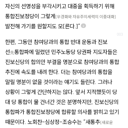
자신의 선명성을 부각시키고 대중을 획득하기 위해
통합진보정당이 그렇게
[우경화와 자유주의세력의 이중대화]
발전해 가기를 원할지도 모[른다.]”
2
한편, 그동안 참여당과의 통합 반대 운동과 진보
선
통합파에 밀렸던 민주노동당 당권파 지도자들은
先
진보신당의 합의안 부결을 명분으로 참여당과의 통합
추진에 속도를 내려 한다. 더는 참여당과의 통합을
말릴 명분이 없을 것이라는 얘기도 들린다. 그러나
상황이 그렇게 간단하지는 않다. 앞서 지적했듯이 당
대 당 통합이 물 건너간 것은 분명하지만, 진보신당의
통합파가 통합진보정당에 합류할 의사를 밝히고 있기
때문이다. 노회찬-심상정-조승수는 “새통추
[새로운