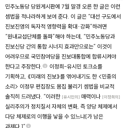
민주노동당 당원게시판에 7월 말경 오른 한 글은 이런
셈법을 적나라하게 보여 준다. 이 글은 “대선 구도에서
진보진영의 독자적 영향력을 확대·강화”하려면
“원내교섭단체를 돌파”해야 하는데, “민주노동당과
진보신당 간의 통합 시너지 효과만으로는” 이것이
어려우므로 국민참여당을 진보대통합에 합류시켜야
한다고 주장한다.
이정희-유시민 토크쇼를
3
기획하고, 《미래의 진보》를 엮어내기도 한 <민중의
소리> 이정무 편집장도 몸집 불리기 셈법을 비교적
솔직히 드러냈다. “이러한
매력이나
[유시민의]
[이정희의]
실리주의가 정치질서 자체의 변화, 즉 양당 체제에서
다당 체제로의 이행을 낳을 수 있느냐[가 남은
과제다.]”
4