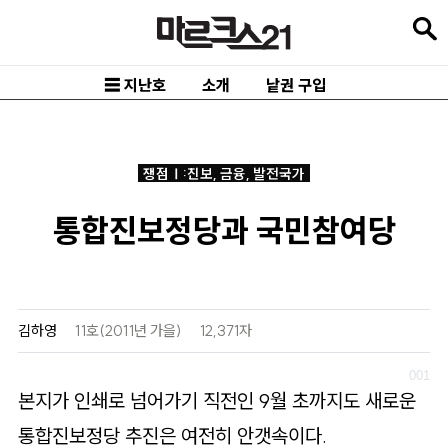
본
문
바
☰ 지난호
소개
낱권 구입
로
가
기
쟁점Ⅰ:진보, 금융, 발전국가
메
통합진보정당과 국민참여당
인
내
비
게
김하영
11호(2011년 가을)
12,371자
이
션
본지가 인쇄로 넘어가기 직전인 9월 초까지도 새로운
바
통합진보정당 추진은 여전히 안갯속이다.