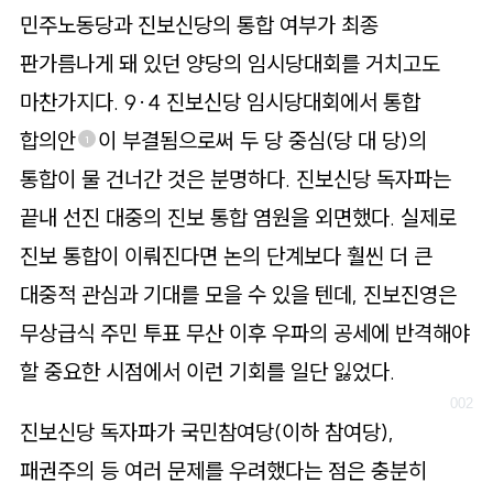
로
민주노동당과 진보신당의 통합 여부가 최종
가
판가름나게 돼 있던 양당의 임시당대회를 거치고도
기
마찬가지다. 9·4 진보신당 임시당대회에서 통합
합의안
이 부결됨으로써 두 당 중심(당 대 당)의
1
통합이 물 건너간 것은 분명하다. 진보신당 독자파는
끝내 선진 대중의 진보 통합 염원을 외면했다. 실제로
진보 통합이 이뤄진다면 논의 단계보다 훨씬 더 큰
대중적 관심과 기대를 모을 수 있을 텐데, 진보진영은
무상급식 주민 투표 무산 이후 우파의 공세에 반격해야
할 중요한 시점에서 이런 기회를 일단 잃었다.
진보신당 독자파가 국민참여당(이하 참여당),
패권주의 등 여러 문제를 우려했다는 점은 충분히