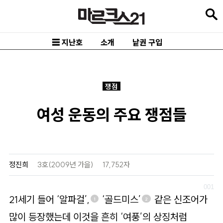
본
문
바
☰ 지난호
소개
낱권 구입
로
가
기
쟁점
메
여성 운동의 주요 쟁점들
인
내
비
게
정진희
3호(2009년 가을)
17,752자
이
션
21세기 들어 ‘알파걸’,
‘골드미스’
같은 신조어가
1
2
바
많이 등장했는데 이것을 흔히 ‘여풍’의 상징처럼