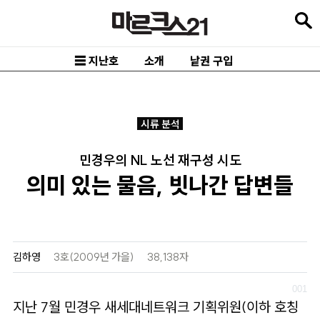
본
문
바
☰ 지난호
소개
낱권 구입
로
가
기
시류 분석
메
민경우의 NL 노선 재구성 시도
인
의미 있는 물음, 빗나간 답변들
내
비
게
이
김하영
3호(2009년 가을)
38,138자
션
바
지난 7월 민경우 새세대네트워크 기획위원(이하 호칭