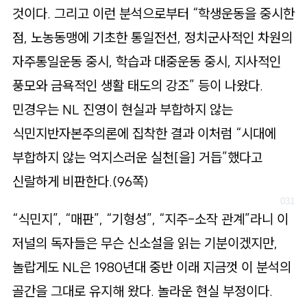
것이다. 그리고 이런 분석으로부터 “학생운동을 중시한
점, 노농동맹에 기초한 통일전선, 정치군사적인 차원의
자주통일운동 중시, 학습과 대중운동 중시, 지사적인
풍모와 금욕적인 생활 태도의 강조” 등이 나왔다.
민경우는 NL 진영이 현실과 부합하지 않는
식민지반자본주의론에 집착한 결과 이처럼 “시대에
부합하지 않는 억지스러운 실천[을] 거듭”했다고
신랄하게 비판한다.(96쪽)
“식민지”, “매판”, “기형성”, “지주-소작 관계”라니 이
저널의 독자들은 무슨 신소설을 읽는 기분이겠지만,
놀랍게도 NL은 1980년대 중반 이래 지금껏 이 분석의
골간을 그대로 유지해 왔다. 놀라운 현실 부정이다.