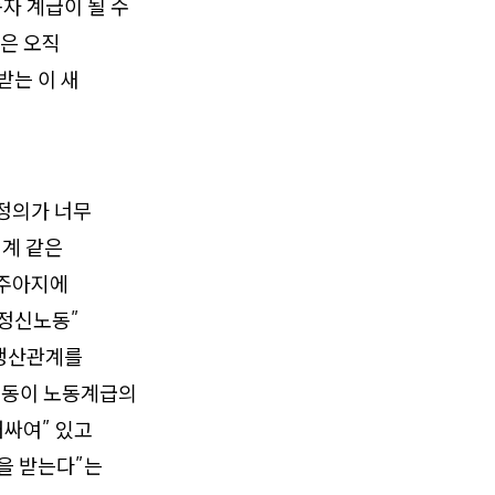
자 계급이 될 수
급은 오직
받는 이 새
정의가 너무
회계 같은
르주아지에
“정신노동”
 생산관계를
노동이 노동계급의
러싸여” 있고
을 받는다”는