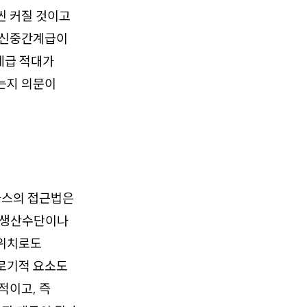
씬 커질 것이고
. 신중간계급이
계급 적대가
는지 의문이
차스의 접근법은
히 생산수단이나
 위치로도
올로기적 요소도
적이고, 즉