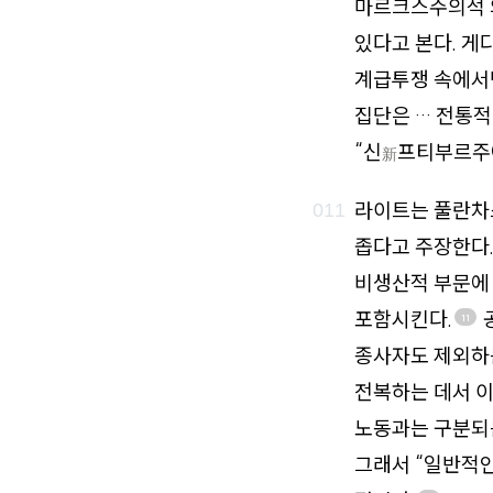
마르크스주의적 
있다고 본다. 게
계급투쟁 속에서만
집단은 … 전통적
“신
프티부르주
新
라이트는 풀란차스
좁다고 주장한다
비생산적 부문에
포함시킨다.
11
종사자도 제외하
전복하는 데서 이
노동과는 구분되는
그래서 “일반적인