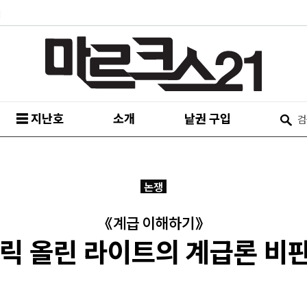
피
☰ 지난호
소개
낱권 구입
논쟁
《계급 이해하기》
릭 올린 라이트의 계급론 비