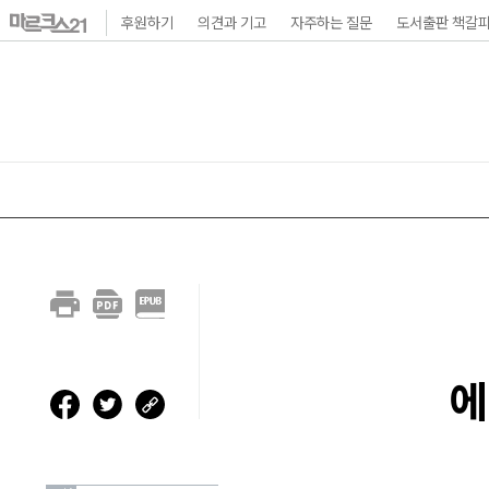
본
후원하기
의견과 기고
자주하는 질문
도서출판 책갈
문
바
로
가
기
메
인
내
비
게
에
이
션
바