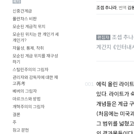
목차
로
조셉 추나라
,
번역
김
신중간계급
가
풀란차스 비판
기
모순된 계급적 위치
모순된 위치는 한 개인가 세
조셉 추나
개인가?
계간지 《인터내
자율성, 통제, 착취
모순된 계급 위치를 재구성
하기
스탈린주의의 그림자
관리자와 감독자에 대한 재
에릭 올린 라이트
고再考
베버의 그림자
있다. 라이트가 
마르크스와 방법
개념들은 계급 구
개혁주의의 그림자
(처음에는 미국
결론
주
그 범위를 넓혔고
참고 문헌
의 결과물들이다