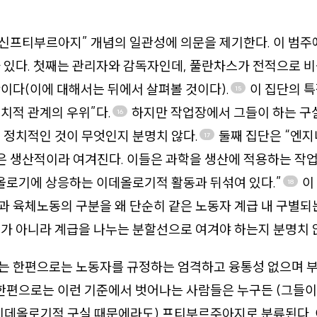
“신프티부르아지” 개념의 일관성에 의문을 제기한다. 이 범주
가 있다. 첫째는 관리자와 감독자인데, 풀란차스가 전적으로
이다(이에 대해서는 뒤에서 살펴볼 것이다).
이 집단의 특
15
치적 관계의 우위”다.
하지만 작업장에서 그들이 하는 구
16
 정치적인 것이 무엇인지 분명치 않다.
둘째 집단은 “엔
17
은 생산적이라 여겨진다. 이들은 과학을 생산에 적용하는 작업
올로기에 상응하는 이데올로기적 활동과 뒤섞여 있다.”
이
18
 육체노동의 구분을 왜 단순히 같은 노동자 계급 내 구별되
가 아니라 계급을 나누는 분할선으로 여겨야 하는지 분명치 
는 한편으로는 노동자를 규정하는 엄격하고 융통성 없으며 
 한편으로는 이런 기준에서 벗어나는 사람들은 누구든 (그들
이데올로기적 구실 때문에라도) 프티부르주아지로 분류된다. 