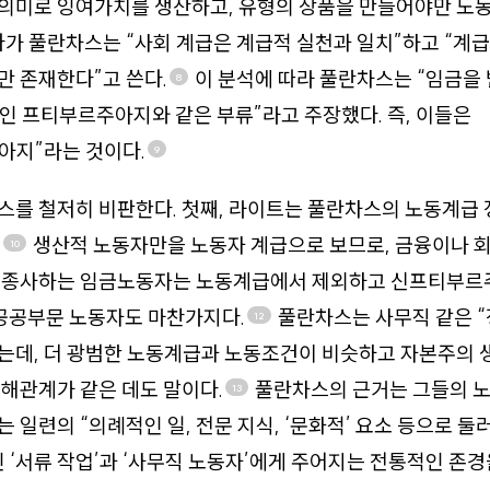
의미로 잉여가치를 생산하고, 유형의 상품을 만들어야만 노동
다가 풀란차스는 “사회 계급은 계급적 실천과 일치”하고 “계
 존재한다”고 쓴다.
이 분석에 따라 풀란차스는 “임금을 
8
인 프티부르주아지와 같은 부류”라고 주장했다. 즉, 이들은
아지”라는 것이다.
9
를 철저히 비판한다. 첫째, 라이트는 풀란차스의 노동계급 
.
생산적 노동자만을 노동자 계급으로 보므로, 금융이나 
10
 종사하는 임금노동자는 노동계급에서 제외하고 신프티부
공공부문 노동자도 마찬가지다.
풀란차스는 사무직 같은 
12
는데, 더 광범한 노동계급과 노동조건이 비슷하고 자본주의
해관계가 같은 데도 말이다.
풀란차스의 근거는 그들의 
13
 일련의 “의례적인 일, 전문 지식, ‘문화적’ 요소 등으로 둘
 ‘서류 작업’과 ‘사무직 노동자’에게 주어지는 전통적인 존경