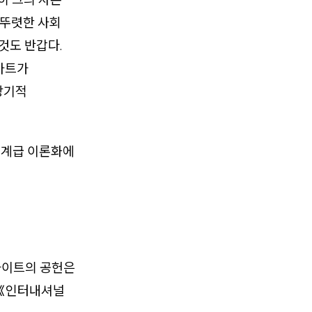
 뚜렷한 사회
것도 반갑다.
아트가
장기적
 계급 이론화에
라이트의 공헌은
 《인터내셔널