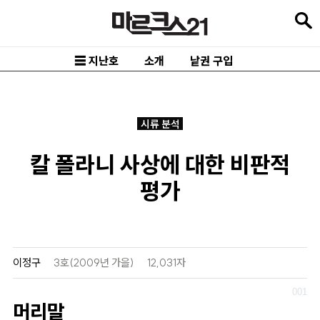
본
문
바
☰ 지난호
소개
낱권 구입
로
가
기
시류 분석
메
칼 폴라니 사상에 대한 비판적
인
평가
내
비
게
이
이정구
3호(2009년 가을)
12,031자
션
바
머리말