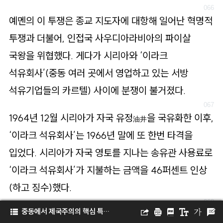
예멘의 이 투쟁은 종교 지도자에 대항해 일어난 혁명적
투쟁과 더불어, 인접국 사우디아라비아의 파이살
국왕을 위협했다. 게다가 시리아와 ‘이라크
석유회사’(중동 여러 곳에서 영업하고 있는 서방
석유기업들의 카르텔) 사이에 분쟁이 불거졌다.
1964년 12월 시리아가 자국 유정
을 국유화한 이후,
油井
‘이라크 석유회사’는 1966년 말에 또 한번 타격을
입었다. 시리아가 자국 영토를 지나는 송유관 사용료로
‘이라크 석유회사’가 지불하는 금액을 46퍼센트 인상
(하고 징수)했다.
중동에서 제국주의의 핵심 특징은 석유다
게다가 시리아는 원유 운반비를 1톤당 1실링 1펜스에서