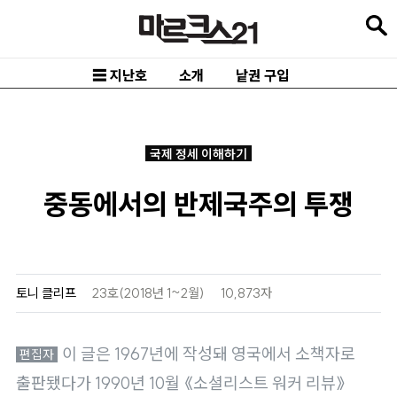
본
문
바
☰ 지난호
소개
낱권 구입
로
가
기
국제 정세 이해하기
메
중동에서의 반제국주의 투쟁
인
내
비
게
토니 클리프
23호(2018년 1~2월)
10,873자
이
션
이 글은 1967년에 작성돼 영국에서 소책자로
바
출판됐다가 1990년 10월 《소셜리스트 워커 리뷰》