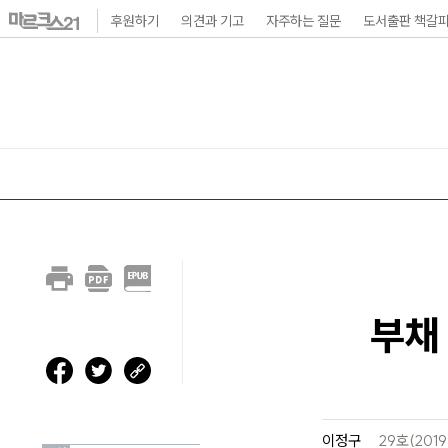
본
후원하기
의견과 기고
자주하는 질문
도서출판 책갈
문
바
로
가
기
메
인
내
비
부채
게
이
션
바
이정구
29호(201