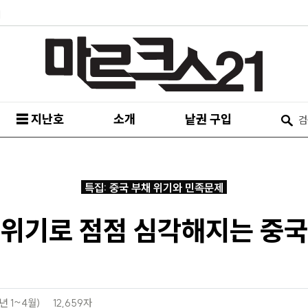
피
☰ 지난호
소개
낱권 구입
특집: 중국 부채 위기와 민족문제
 위기로 점점 심각해지는 중국
9년 1~4월)
12,659자