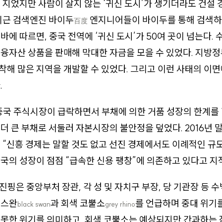
 지었지만 사람이 살지 않는 ‘귀신 도시’가 생기더라도 건설 
최근 검색엔진 바이두
엔지니어들이 바이두를 통해 검색하는
百度
바에 따르면, 중국 전역에 ‘귀신 도시’가 50여 곳이 넘는다. 
융자산 상품을 판매해 막대한 자금을 모을 수 있었다. 지방
해 많은 지역을 개발할 수 있었다. 그리고 이런 사태의 이
.
 중국 주식시장이 급락하면서 부채에 의한 거품 성장의 한계를 
더 큰 부채로 서둘러 자본시장의 불안정을 덮었다. 2016년
 “신흥 경제는 말할 것도 없고 선진 경제에서도 이례적인 규
국의 성장이 점점 “급속한 신용 팽창”에 의존하고 있다고 지
시진핑은 중앙부처 장관, 각 성 및 자치구 부장, 당 기관장 등 
 스완
과 회색 코뿔소
를 언급하며 중대 위기를
black swan
grey rhino
 못한 위기를 의미하고, 회색 코뿔소는 예상되지만 간과하는