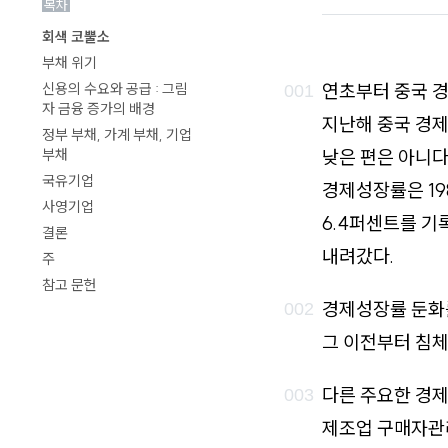
목차
로
회색 코뿔소
가
부채 위기
기
연초부터 중국 경
신용의 수요와 공급 : 그림
자 금융 증가의 배경
지난해 중국 경제
정부 부채, 가계 부채, 기업
낮은 편은 아니다
부채
국유기업
경제성장률은 19
사영기업
6.4퍼센트를 
결론
내려갔다.
주
참고 문헌
경제성장률 둔화를
그 이전부터 침
다른 주요한 경제
제조업 구매자