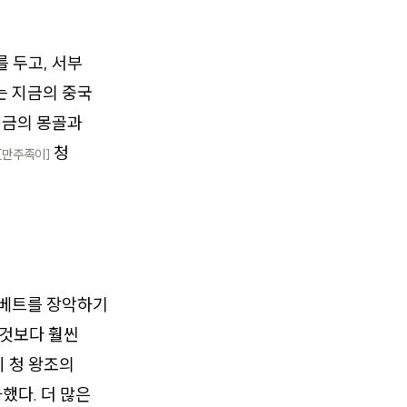
 두고, 서부
는 지금의 중국
지금의 몽골과
청
[만주족이]
티베트를 장악하기
 것보다 훨씬
 청 왕조의
했다. 더 많은