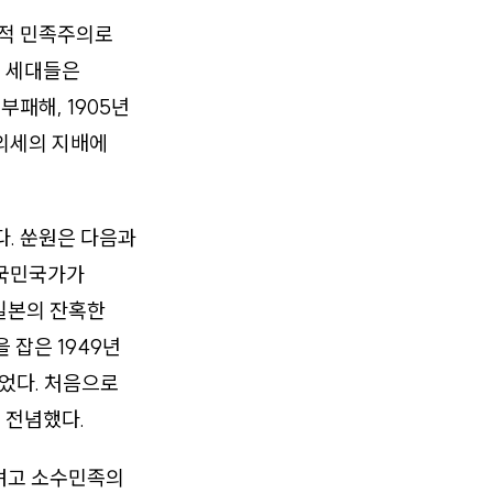
명적 민족주의로
전 세대들은
부패해, 1905년
 외세의 지배에
다. 쑨원은 다음과
 국민국가가
일본의 잔혹한
 잡은 1949년
었다. 처음으로
 전념했다.
내려고 소수민족의