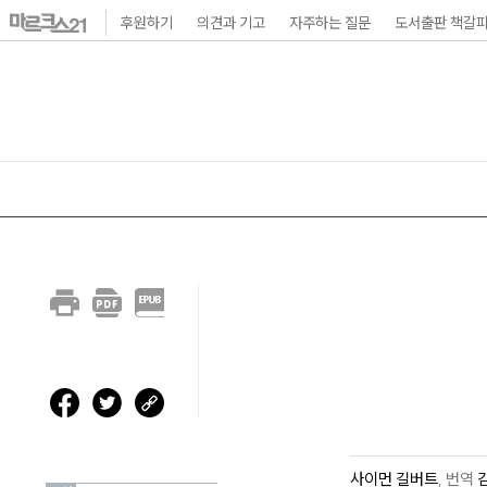
본
후원하기
의견과 기고
자주하는 질문
도서출판 책갈
문
바
로
가
기
메
인
내
비
게
이
션
바
사이먼 길버트
,
번역