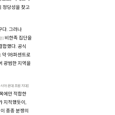
의 정당성을 찾고
구다. 그러나
비한족 집단을
은]
결합했다. 공식
약 98퍼센트로
]
넘어 광범한 지역을
라시아 온대 초원 지대]
유목에만 적합한
가 지적했듯이,
역이 종종 분쟁의