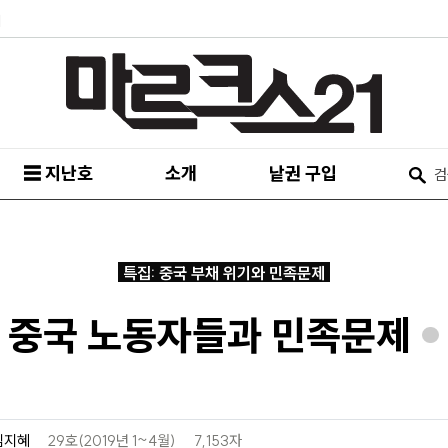
피
☰ 지난호
소개
낱권 구입
특집: 중국 부채 위기와 민족문제
중국 노동자들과 민족문제
*
김지혜
29호(2019년 1~4월)
7,153자