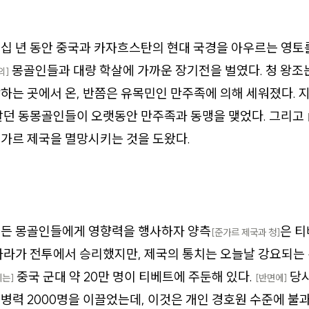
십 년 동안 중국과 카자흐스탄의 현대 국경을 아우르는 영토를
몽골인들과 대량 학살에 가까운 장기전을 벌였다. 청 왕조
의]
하는 곳에서 온, 반쯤은 유목민인 만주족에 의해 세워졌다. 
살던 동몽골인들이 오랫동안 만주족과 동맹을 맺었다. 그리고
가르 제국을 멸망시키는 것을 도왔다.
모든 몽골인들에게 영향력을 행사하자 양측
은 
[준가르 제국과 청]
나라가 전투에서 승리했지만, 제국의 통치는 오늘날 강요되는
중국 군대 약 20만 명이 티베트에 주둔해 있다.
당시
는]
[반면에]
병력 2000명을 이끌었는데, 이것은 개인 경호원 수준에 불과