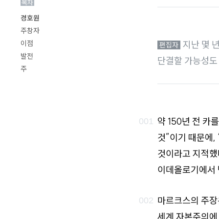
목차
로
경호원
가
주창자
기
지난 몇 
이점
발전
단결할 가능성도 
주
약 150년 전 
것”이기 때문에,
것이라고 지적했다
이데올로기에서 
마르크스의 주장
세계 자본주의에