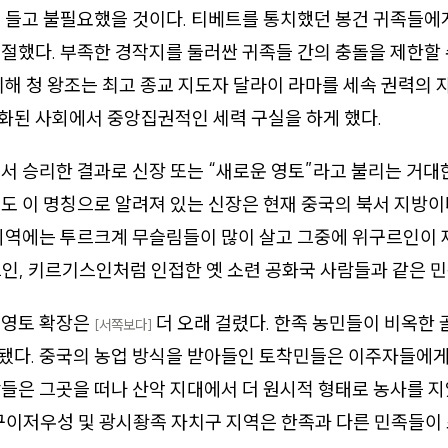
 들고 불필요했을 것이다. 티베트를 통치했던 봉건 귀족들에
절했다. 부족한 경작지를 둘러싼 귀족들 간의 충돌을 제한할
위해 청 왕조는 최고 종교 지도자 달라이 라마를 세속 권력의 
화된 사회에서 중앙집권적인 세력 구실을 하게 했다.
서 승리한 결과로 신장 또는 “새로운 영토”라고 불리는 거대
도 이 명칭으로 알려져 있는 신장은 현재 중국의 북서 지방이
지역에는 투르크계 무슬림들이 많이 살고 그중에 위구르인이 
인, 키르기스인처럼 인접한 옛 소련 공화국 사람들과 같은 민
 영토 확장은
더 오래 걸렸다. 한족 농민들이 비옥한
[서쪽보다]
됐다. 중국의 농업 방식을 받아들인 토착민들은 이주자들에게
들은 그곳을 떠나 산악 지대에서 더 원시적 형태로 농사를 
구이저우성 및 광시좡족 자치구 지역은 한족과 다른 민족들이