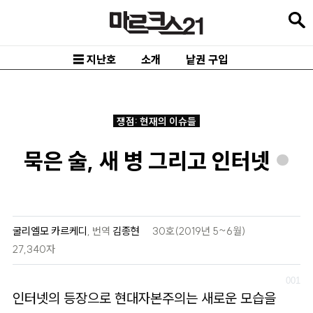
본
문
바
☰ 지난호
소개
낱권 구입
로
가
기
쟁점: 현재의 이슈들
메
묵은 술, 새 병 그리고 인터넷
인
*
내
비
게
굴리엘모 카르케디
,
번역
김종현
30호(2019년 5~6월)
이
27,340자
션
바
인터넷의 등장으로 현대자본주의는 새로운 모습을