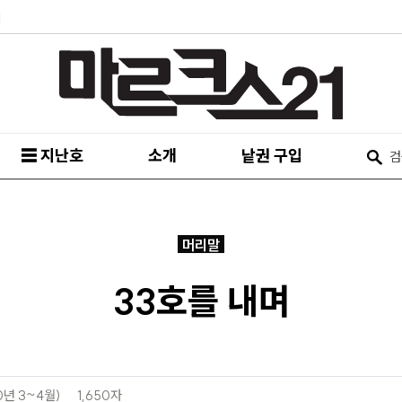
피
☰ 지난호
소개
낱권 구입
머리말
33호를 내며
0년 3~4월)
1,650자