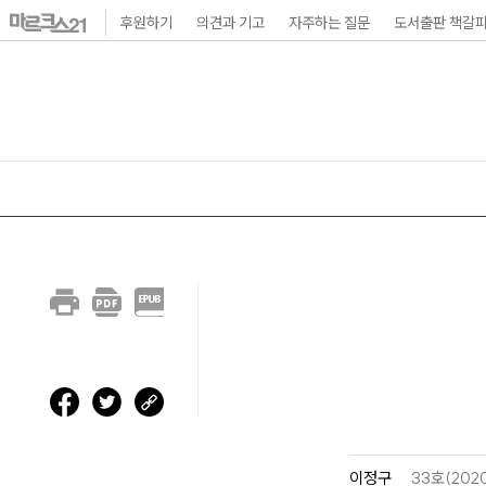
본
후원하기
의견과 기고
자주하는 질문
도서출판 책갈
문
바
로
가
기
메
인
내
비
게
이
션
바
이정구
33호(202