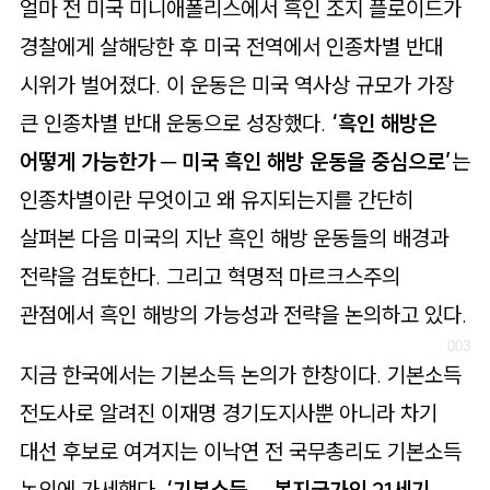
로
얼마 전 미국 미니애폴리스에서 흑인 조지 플로이드가
가
경찰에게 살해당한 후 미국 전역에서 인종차별 반대
기
시위가 벌어졌다. 이 운동은 미국 역사상 규모가 가장
큰 인종차별 반대 운동으로 성장했다.
‘흑인 해방은
어떻게 가능한가 ─ 미국 흑인 해방 운동을 중심으로’
는
인종차별이란 무엇이고 왜 유지되는지를 간단히
살펴본 다음 미국의 지난 흑인 해방 운동들의 배경과
전략을 검토한다. 그리고 혁명적 마르크스주의
관점에서 흑인 해방의 가능성과 전략을 논의하고 있다.
지금 한국에서는 기본소득 논의가 한창이다. 기본소득
전도사로 알려진 이재명 경기도지사뿐 아니라 차기
대선 후보로 여겨지는 이낙연 전 국무총리도 기본소득
논의에 가세했다.
‘기본소득 ─ 복지국가의 21세기