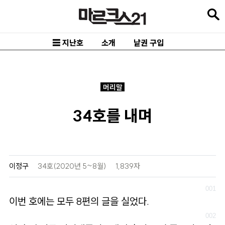
본
문
바
☰ 지난호
소개
낱권 구입
로
가
기
머리말
메
34호를 내며
인
내
비
게
이정구
34호(2020년 5~8월)
1,839자
이
션
이번 호에는 모두 8편의 글을 실었다.
바