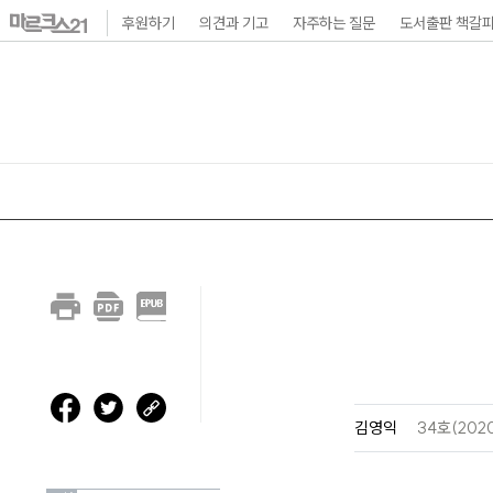
본
후원하기
의견과 기고
자주하는 질문
도서출판 책갈
문
바
로
가
기
메
인
내
비
게
이
김영익
34호(202
션
바