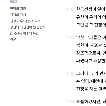
목차
로
한국전쟁이 일어난
전쟁의 기원
가
전쟁의 전개
유산이 우리의 어
기
전쟁 이후: 냉전의 격화
그만큼 그 전쟁의
냉전의 최전선이 된 한반도
한국전쟁 이후의 북한
남한 우파들은 이
결론
북한이 1950년
강조함으로써, 
싸웠다고 주장한
그러나 ‘누가 먼
수 없다. 예컨대
전쟁을 하는 것뿐
후술하겠지만, 당