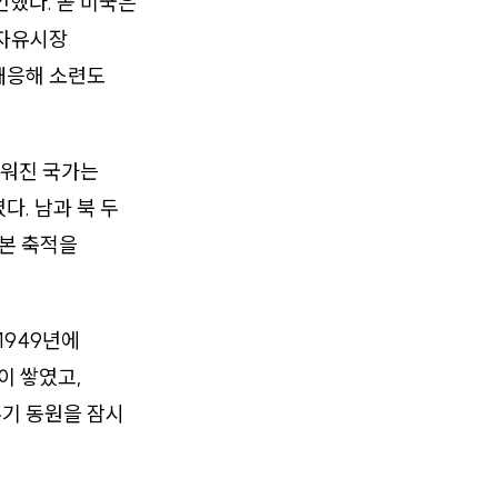
언했다. 곧 미국은
 자유시장
대응해 소련도
세워진 국가는
. 남과 북 두
자본 축적을
1949년에
이 쌓였고,
무기 동원을 잠시