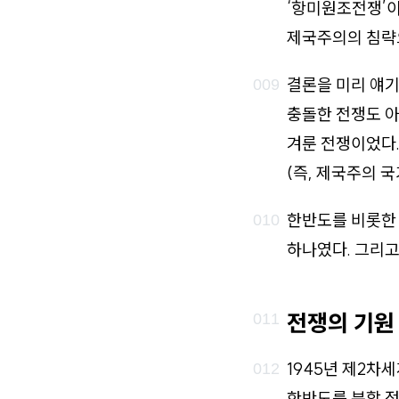
‘항미원조전쟁’이
제국주의의 침략으
결론을 미리 얘
충돌한 전쟁도 
겨룬 전쟁이었다
(즉, 제국주의 
한반도를 비롯한
하나였다. 그리고
전쟁의 기원
1945년 제2차
한반도를 분할 점