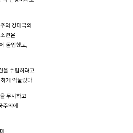
국주의 강대국의
 소련은
에 돌입했고,
정권을 수립하려고
저하게 억눌렀다.
)을 무시하고
제국주의에
미·