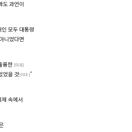
 봐도 과언이
재인 모두 대통령
이 아니었다면
 훌륭한
[미국]
없었을 것
”
[이다.]
체제 속에서
은