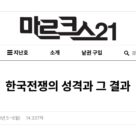
피
☰ 지난호
소개
낱권 구입
한국전쟁의 성격과 그 결과
0년 5~8월)
14,337자