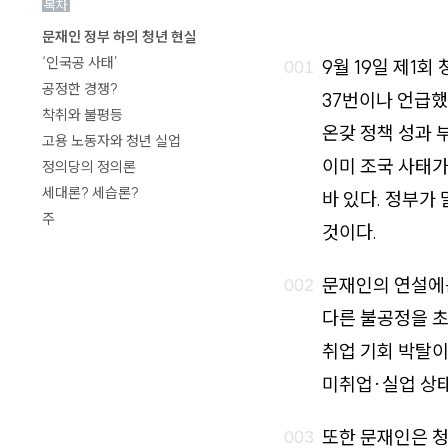
목차
로
문재인 정부 하의 청년 현실
가
‘인국공 사태’
9월 19일 제1
기
공정한 경쟁?
37번이나 언급했
착취와 불평등
온갖 정책 성과 
고용 노동자와 청년 실업
이미 조국 사태가
정의당의 정의론
세대론? 세습론?
바 있다. 정부가
주
것이다.
문재인의 연설에는
다른 불공정을 
취업 기회 박탈이
미취업·실업 상태
또한 문재인은 청