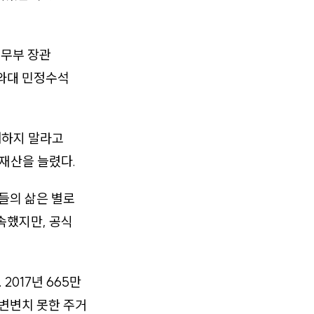
법무부 장관
청와대 민정수석
매하지 말라고
재산을 늘렸다.
들의 삶은 별로
속했지만, 공식
017년 665만
변변치 못한 주거