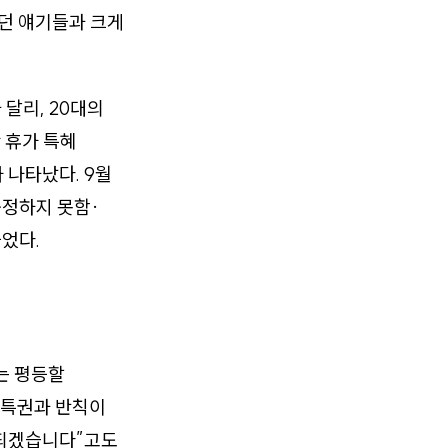
왔던 얘기들과 크게
달리, 20대의
 휴가 특혜
 나타났다. 9월
공정하지 못함·
었다.
는 평등할
“특권과 반칙이
 되겠습니다”고도