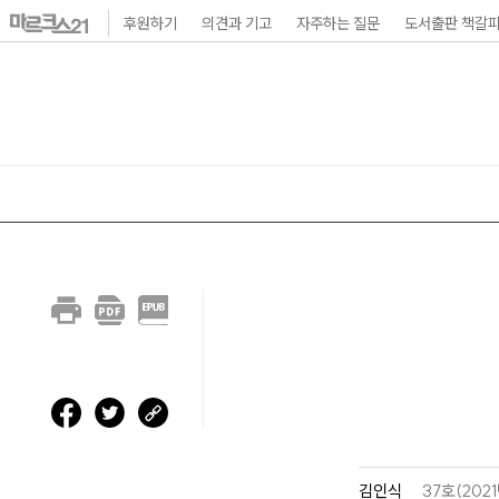
본
후원하기
의견과 기고
자주하는 질문
도서출판 책갈
문
바
로
가
기
메
인
내
비
게
이
션
바
김인식
37호(2021