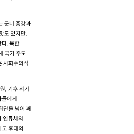
’는 군비 증강과
탓도 있지만,
다. 북한
해 국가 주도
은 사회주의적
원, 기후 위기
자들에게
집단을 넘어 꽤
다 인류세의
하고 후대의