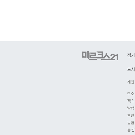
정기
도서
개인
주소
팩스:
발행
후원
농협 
통신