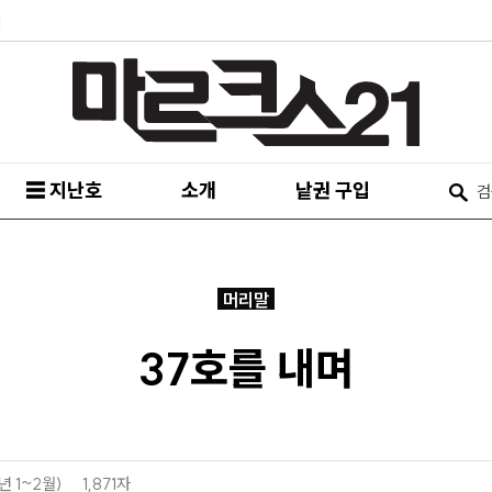
피
☰ 지난호
소개
낱권 구입
머리말
37호를 내며
년 1~2월)
1,871자