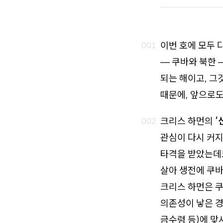
로
가
기
이번 호에 모두 
— 쿠바와 북한 —
되는 해이고, 그
때문에, 앞으로도
크리스 하먼의
‘
관심이 다시 커지
타격을 받았는데도
살아 생전에 쿠바
크리스 하먼은 쿠
의존성이 낳은 경
금수령 등)에 맞