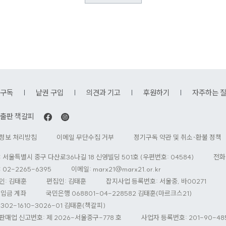
구독
낱권 구입
의견과 기고
후원하기
자주하는 
출판 책갈피
정보 처리방침
이메일 무단수집 거부
정기구독 약관 및 취소·환불 정책
: 서울특별시 중구 다산로36나길 18 신영빌딩 501호 (우편번호: 04584)
전화
 02-2265-6395
이메일:
marx21@marx21.or.kr
인: 김태훈
편집인: 김태훈
잡지사업 등록번호: 서울중, 바00271
 입금 계좌
국민은행 068801-04-228582 김태훈(마르크스21)
302-1610-3026-01 김태훈(책갈피)
판매업 신고번호: 제 2026-서울중구-778 호
사업자 등록번호: 201-90-48