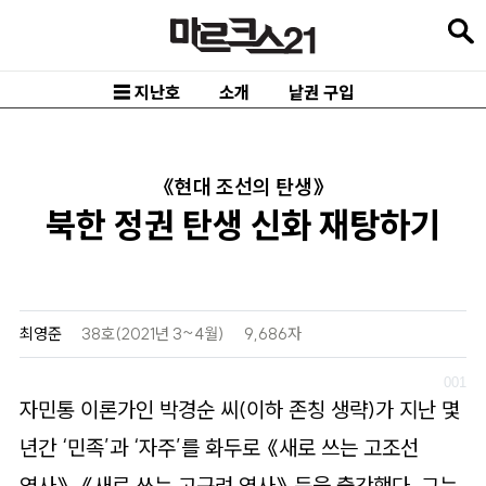
본
문
바
☰ 지난호
소개
낱권 구입
로
가
기
《현대 조선의 탄생》
북한 정권 탄생 신화 재탕하기
메
인
내
비
최영준
38호(2021년 3~4월)
9,686자
게
이
자민통 이론가인 박경순 씨(이하 존칭 생략)가 지난 몇
션
년간 ‘민족’과 ‘자주’를 화두로 《새로 쓰는 고조선
바
역사》, 《새로 쓰는 고구려 역사》 등을 출간했다. 그는