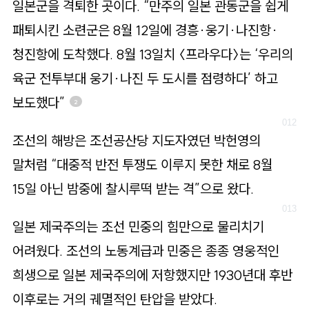
일본군을 격퇴한 곳이다. “만주의 일본 관동군을 쉽게
패퇴시킨 소련군은 8월 12일에 경흥·웅기·나진항·
청진항에 도착했다. 8월 13일치 〈프라우다〉는 ‘우리의
육군 전투부대 웅기·나진 두 도시를 점령하다’ 하고
보도했다”
2
조선의 해방은 조선공산당 지도자였던 박헌영의
말처럼 “대중적 반전 투쟁도 이루지 못한 채로 8월
15일 아닌 밤중에 찰시루떡 받는 격”으로 왔다.
일본 제국주의는 조선 민중의 힘만으로 물리치기
어려웠다. 조선의 노동계급과 민중은 종종 영웅적인
희생으로 일본 제국주의에 저항했지만 1930년대 후반
이후로는 거의 궤멸적인 탄압을 받았다.