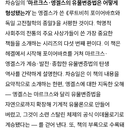
차승일의
‘마르크스∙엥겔스의 유물변증법은 어떻게
형성됐는가’
는 엥겔스가 쓴 《루트비히 포이어바흐와
독일 고전철학의 종말》을 서평한 것이다. 혁명적
사회주의 전통의 주요 사상가들이 쓴 가장 중요한
책들을 소개하는 시리즈의 다섯 번째 편이다. 이 책은
헤겔에서 시작해 포이어바흐를 거쳐 마르크스∙
엥겔스가 계승∙발전∙종합한 유물변증법의 탄생
역사를 간략하게 설명한다. 차승일은 이 책의 내용을
요약적으로 소개하는 한편, 엥겔스에 대한 지독한 오해
— 엥겔스는 마르크스와 달리 유물변증법을
자연으로까지 확장해 기계적 유물론으로 만들어
버렸고, 그것이 소련 스탈린 체제의 공식 이데올로기로
계승됐다는 — 를 걷어 낸다. 또, 책의 부록으로 수록돼