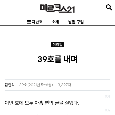
본
문
바
☰ 지난호
소개
낱권 구입
로
가
기
머리말
메
39호를 내며
인
내
비
게
김인식
39호(2021년 5~6월)
3,397자
이
션
이번 호에 모두 아홉 편의 글을 실었다.
바