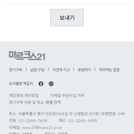
정기구독
낱권 구입
의견과 기고
후원하기
자주하는 질문
도서출판 책갈피
개인정보 처리방침
이메일 무단수집 거부
정기구독 약관 및 취소·환불 정책
주소: 서울특별시 중구 다산로36나길 18 신영빌딩 501호 (우편번호: 04584)
전화:
02-2268-7608
팩스: 02-2265-6395
이메일:
marx21@marx21.or.kr