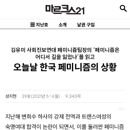
본
문
바
☰ 지난호
소개
낱권 구입
로
가
기
김유미 사회진보연대 페미니즘팀장의 ‘페미니즘은
어디서 길을 잃었나’를 읽고
메
오늘날 한국 페미니즘의 상황
인
내
비
게
성지현
39호(2021년 5~6월)
9,343자
이
션
지난해 변희수 하사의 강제 전역과 트랜스여성의
바
숙명여대 합격이 논란이 되면서, 이를 둘러싼 페미니즘