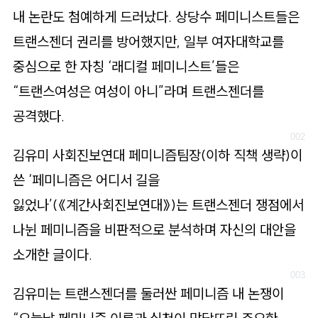
로
내 논란도 첨예하게 드러났다. 상당수 페미니스트들은
가
트랜스젠더 권리를 방어했지만, 일부 여자대학교를
기
중심으로 한 자칭 ‘래디컬 페미니스트’들은
“트랜스여성은 여성이 아니”라며 트랜스젠더를
공격했다.
김유미 사회진보연대 페미니즘팀장(이하 직책 생략)이
쓴 ‘페미니즘은 어디서 길을
잃었나’(《계간사회진보연대》)는 트랜스젠더 쟁점에서
나뉜 페미니즘을 비판적으로 분석하며 자신의 대안을
소개한 글이다.
김유미는 트랜스젠더를 둘러싼 페미니즘 내 논쟁이