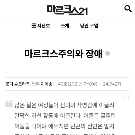
본
문
바
☰ 지난호
소개
낱권 구입
로
가
기
마르크스주의와 장애
*
메
인
내
로디 슬로라크
,
번역
이예송
40호(2021년 7~8월)
24,942자
비
게
많은 젊은 여성들이 선의와 사명감에 이끌려
이
얄팍한 자선 활동에 이끌린다. 이들은 굶주린
션
바
이들을 먹이려 애쓰지만 빈곤의 원인은 알지