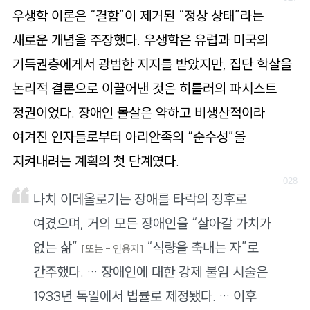
우생학 이론은 “결함”이 제거된 “정상 상태”라는
새로운 개념을 주장했다. 우생학은 유럽과 미국의
기득권층에게서 광범한 지지를 받았지만, 집단 학살을
논리적 결론으로 이끌어낸 것은 히틀러의 파시스트
정권이었다. 장애인 몰살은 약하고 비생산적이라
여겨진 인자들로부터 아리안족의 “순수성”을
지켜내려는 계획의 첫 단계였다.
나치 이데올로기는 장애를 타락의 징후로
여겼으며, 거의 모든 장애인을 “살아갈 가치가
없는 삶”
“식량을 축내는 자”로
[또는 - 인용자]
간주했다. … 장애인에 대한 강제 불임 시술은
1933년 독일에서 법률로 제정됐다. … 이후