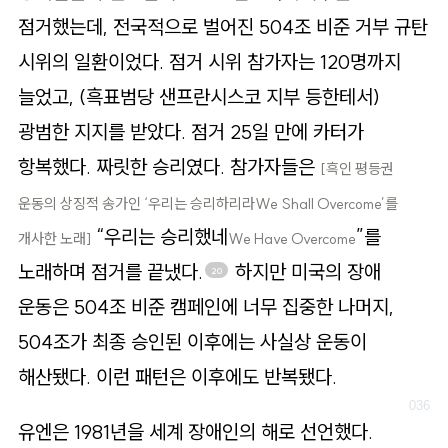
점거했는데, 전국적으로 벌어진 504조 비준 거부 규탄
시위의 일환이었다. 점거 시위 참가자는 120명까지
늘었고, (흑표범당 샌프란시스코 지부 등한테서)
광범한 지지를 받았다. 점거 25일 만에 카터가
항복했다. 짜릿한 승리였다. 참가자들은
[흑인 평등권
운동의 상징적 송가인 ‘우리는 승리하리라We Shall Overcome’를
“우리는 승리했네
”를
개사한 노래]
We Have Overcome
노래하며 점거를 끝냈다.
하지만 미국의 장애
20
운동은 504조 비준 캠페인에 너무 집중한 나머지,
504조가 최종 승인된 이후에는 사실상 운동이
해산됐다. 이런 패턴은 이후에도 반복됐다.
유엔은 1981년을 세계 장애인의 해로 선언했다.