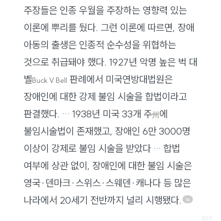
주장들은 인종 우월을 주장하는 영향력 있는
이론에 뿌리를 뒀다. 그런 이론에 따르면, 장애
아동의 출생은 인종적 순수성을 위협하는
것으로 취급돼야 했다. 1927년 악명 높은 벅 대
벨
판례에서 미국연방대법원은
Buck V Bell
장애인에 대한 강제 불임 시술을 합법이라고
판결했다. … 1938년 미국 33개 주
에
州
불임시술법이 존재했고, 장애인 6만 3000명
이상이 강제로 불임 시술을 받았다 … 합법
여부에 상관 없이, 장애인에 대한 불임 시술은
영국·덴마크·스위스·스웨덴·캐나다 등 많은
나라에서 20세기 전반까지 널리 시행됐다.
16