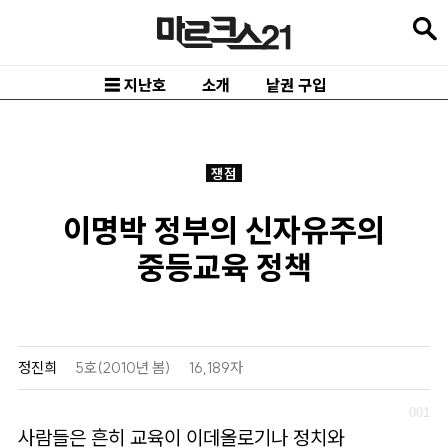
본
문
바
☰ 지난호
소개
낱권 구입
로
가
기
쟁점
메
이명박 정부의 신자유주의
인
중등교육 정책
내
비
게
이
정진희
5호(2010년 봄)
16,189자
션
바
사람들은 흔히 교육이 이데올로기나 정치와