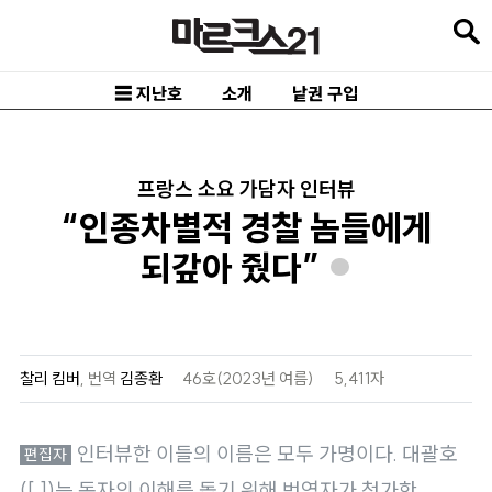
본
문
바
☰ 지난호
소개
낱권 구입
로
가
기
프랑스 소요 가담자 인터뷰
“인종차별적 경찰 놈들에게
메
인
되갚아 줬다”
*
내
비
게
찰리 킴버
,
번역
김종환
46호(2023년 여름)
5,411자
이
션
인터뷰한 이들의 이름은 모두 가명이다. 대괄호
바
([ ])는 독자의 이해를 돕기 위해 번역자가 첨가한