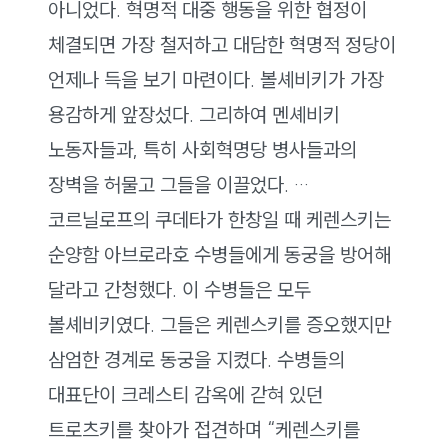
아니었다. 혁명적 대중 행동을 위한 협정이
체결되면 가장 철저하고 대담한 혁명적 정당이
언제나 득을 보기 마련이다. 볼셰비키가 가장
용감하게 앞장섰다. 그리하여 멘셰비키
노동자들과, 특히 사회혁명당 병사들과의
장벽을 허물고 그들을 이끌었다. …
코르닐로프의 쿠데타가 한창일 때 케렌스키는
순양함 아브로라호 수병들에게 동궁을 방어해
달라고 간청했다. 이 수병들은 모두
볼셰비키였다. 그들은 케렌스키를 증오했지만
삼엄한 경계로 동궁을 지켰다. 수병들의
대표단이 크레스티 감옥에 갇혀 있던
트로츠키를 찾아가 접견하며 “케렌스키를