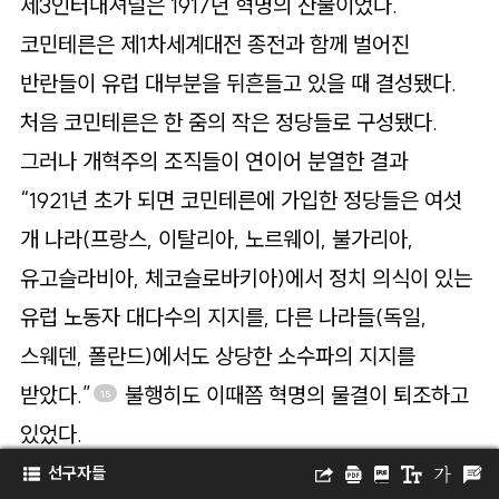
제3인터내셔널은 1917년 혁명의 산물이었다.
코민테른은 제1차세계대전 종전과 함께 벌어진
반란들이 유럽 대부분을 뒤흔들고 있을 때 결성됐다.
처음 코민테른은 한 줌의 작은 정당들로 구성됐다.
그러나 개혁주의 조직들이 연이어 분열한 결과
“1921년 초가 되면 코민테른에 가입한 정당들은 여섯
개 나라(프랑스, 이탈리아, 노르웨이, 불가리아,
유고슬라비아, 체코슬로바키아)에서 정치 의식이 있는
유럽 노동자 대다수의 지지를, 다른 나라들(독일,
스웨덴, 폴란드)에서도 상당한 소수파의 지지를
받았다.”
불행히도 이때쯤 혁명의 물결이 퇴조하고
15
있었다.
선구자들
1918년 11월에 발발한 독일 혁명은 독일사회민주당과