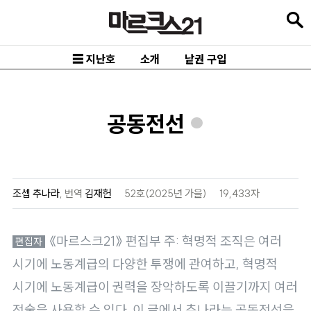
본
문
바
☰ 지난호
소개
낱권 구입
로
가
기
공동전선
*
메
인
내
조셉 추나라
,
번역
김재헌
52호(2025년 가을)
19,433자
비
게
《마르스크21》 편집부 주: 혁명적 조직은 여러
이
시기에 노동계급의 다양한 투쟁에 관여하고, 혁명적
션
시기에 노동계급이 권력을 장악하도록 이끌기까지 여러
바
전술을 사용할 수 있다. 이 글에서 추나라는 공동전선을