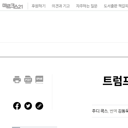
본
후원하기
의견과 기고
자주하는 질문
도서출판 책갈
문
바
로
가
기
메
인
트럼
내
비
게
이
주디 콕스
,
번역
김동
션
바