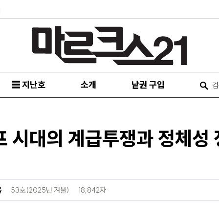
피
☰ 지난호
소개
낱권 구입
프 시대의 계급투쟁과 정체성
욱
53호(2025년 겨울)
18,842자