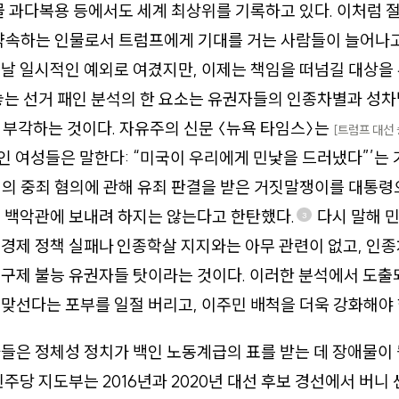
물 과다복용 등에서도 세계 최상위를 기록하고 있다. 이처럼 
약속하는 인물로서 트럼프에게 기대를 거는 사람들이 늘어나고
날 일시적인 예외로 여겼지만, 이제는 책임을 떠넘길 대상을
놓는 선거 패인 분석의 한 요소는 유권자들의 인종차별과 성차별
를 부각하는 것이다. 자유주의 신문 〈뉴욕 타임스〉는
[트럼프 대선
 ‘흑인 여성들은 말한다: “미국이 우리에게 민낯을 드러냈다”’는
의 중죄 혐의에 관해 유죄 판결을 받은 거짓말쟁이를 대통령
 백악관에 보내려 하지는 않는다고 한탄했다.
다시 말해 
3
 경제 정책 실패나
인종학살 지지와는 아무 관련이 없고, 인
구제 불능 유권자들 탓이라는 것이다. 이러한 분석에서 도출
맞선다는 포부를 일절 버리고, 이주민 배척을 더욱 강화해야 
들은 정체성 정치가 백인 노동계급의 표를 받는 데 장애물이 
민주당 지도부는 2016년과 2020년 대선 후보 경선에서 버니