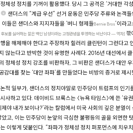
정체성 정치를 기꺼이 활용했다. 당시 그 공격은 ‘거대한 각
.
샌더스의 “계급 우선” 선거 운동은 민주당 주류와 논객
4
 이들은 샌더스와 지지자들을 ‘버니 형제들
’이라고
Bernie Bros
깎
 후보를 싫어하는 젊은 백인 남성이라는 고정관념을 투영하는 비난이다 — 역자]
은행을 해체해야 한다고 주장하자 힐러리 클린턴이 그런다고
 않는다고 반박한 것이 유명한 사례다. 2016년 대선에서 
 정체성 정치 강조를 비판하자, 그 비판은 샌더스가 대안 
감대를 찾는 ‘대안 좌파’를 만들었다는 비방의 증거로 제시
 논적 일부가, 샌더스의 정치야말로 민주당이 트럼프의 인기
시사하고 있다. 데이비드 브룩스는 〈뉴욕 타임스〉에 쓴 ‘
이제야 내가 보이나?’라는 칼럼에서 미국 사회의 깊은 분열이
낳았고, 이는 민주당이 눈앞의 극심한 불평등의 골을 외면한 
는 이렇게 덧붙인다. “좌파가 정체성 정치 퍼포먼스에 치우치