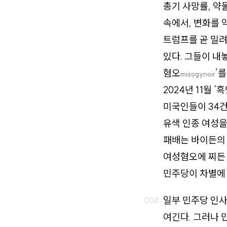
총기 사망률, 약
속에서, 변화를 
트럼프를 곧 밀려
있다. 그들이 내
혐오
’
misogynoir
2024년 11월
미국인들이 34건
유색 인종 여성을
패배는 바이든의
여성혐오에 찌든 
민주당이 차별에 
일부 민주당 인사
여긴다. 그러나 