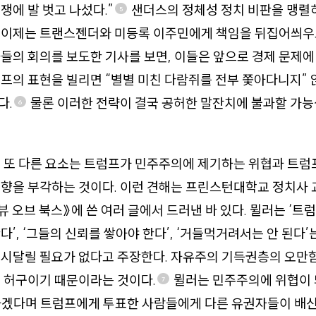
쟁에 발 벗고 나섰다.”
샌더스의 정체성 정치 비판을 맹렬
5
 이제는 트랜스젠더와 미등록 이주민에게 책임을 뒤집어씌우고
들의 회의를 보도한 기사를 보면, 이들은 앞으로 경제 문제에
프의 표현을 빌리면 “별별 미친 다람쥐를 전부 쫓아다니지” 
다.
물론 이러한 전략이 결국 공허한 말잔치에 불과할 가
6
의 또 다른 요소는 트럼프가 민주주의에 제기하는 위협과 트
의향을 부각하는 것이다. 이런 견해는 프린스턴대학교 정치사
뷰 오브 북스》에 쓴 여러 글에서 드러낸 바 있다. 뮐러는 ‘
다’, ‘그들의 신뢰를 쌓아야 한다’, ‘거들먹거려서는 안 된다
 시달릴 필요가 없다고 주장한다. 자유주의 기득권층의 오만
 허구이기 때문이라는 것이다.
뮐러는 민주주의에 위협이 
7
하겠다며 트럼프에게 투표한 사람들에게 다른 유권자들이 배