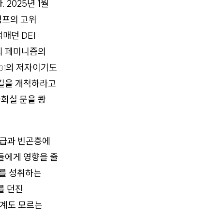
2025년 1월
럼프의 고위
매던 DEI
의 페미니즘의
의 저자이기도
3]
 길을 개척하라고
회실 문을 쾅
계급과 빈곤층에
들에게 영향을 줄
화를 성취하는
를 던진
계도 모르는