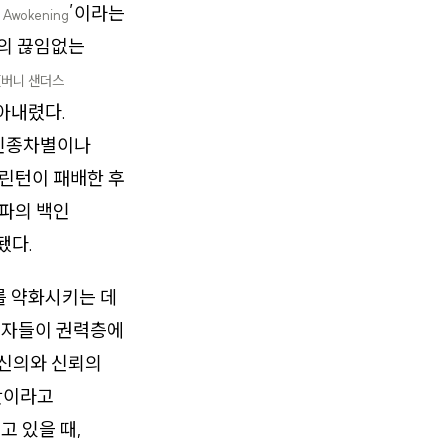
성
’이라는
Awokening
들의 끊임없는
[버니 샌더스
아내렸다.
 인종차별이나
클린턴이 패배한 후
우파의 백인
됐다.
를 약화시키는 데
유권자들이 권력층에
 신의와 신뢰의
탓이라고
고 있을 때,