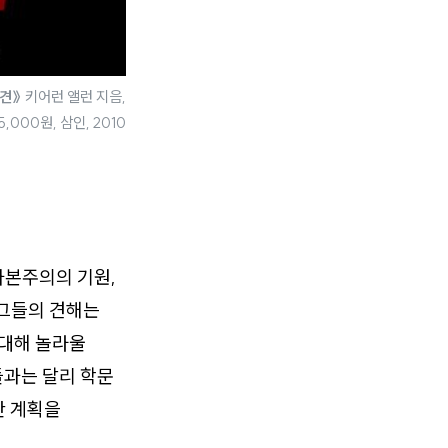
편견》
키어런 앨런 지음,
5,000원, 삼인, 2010
자본주의의 기원,
 그들의 견해는
 대해 놀라울
과는 달리 학문
한 계획을