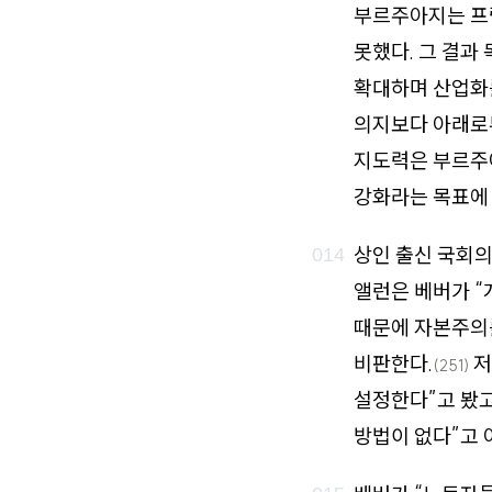
부르주아지는 프
못했다. 그 결과
확대하며 산업화를
의지보다 아래로부
지도력은 부르주
강화라는 목표에
상인 출신 국회의
앨런은 베버가 “
때문에 자본주의를
비판한다.
저
(251)
설정한다”고 봤고
방법이 없다”고 