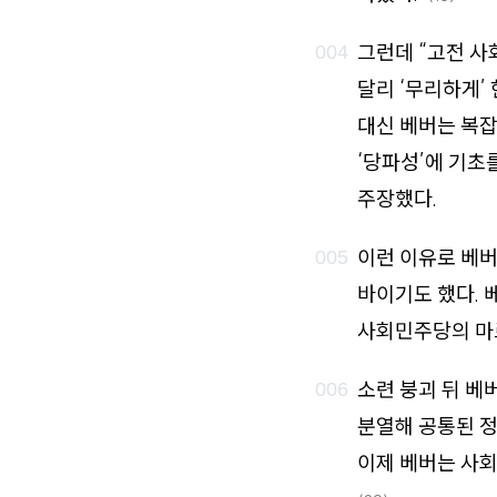
그런데 “고전 사
달리 ‘무리하게’
대신 베버는 복잡
‘당파성’에 기초
주장했다.
이런 이유로 베버
바이기도 했다. 
사회민주당의 마
소련 붕괴 뒤 베
분열해 공통된 정
이제 베버는 사회