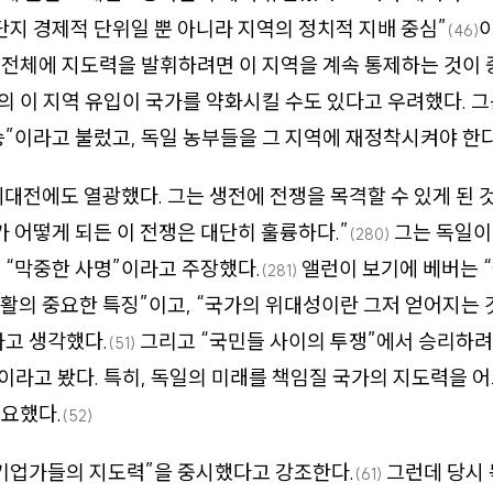
단지 경제적 단위일 뿐 아니라 지역의 정치적 지배 중심”
(46)
전체에 지도력을 발휘하려면 이 지역을 계속 통제하는 것이 
 이 지역 유입이 국가를 약화시킬 수도 있다고 우려했다. 
”이라고 불렀고, 독일 농부들을 그 지역에 재정착시켜야 한
대전에도 열광했다. 그는 생전에 전쟁을 목격할 수 있게 된 
가 어떻게 되든 이 전쟁은 대단히 훌륭하다.”
그는 독일이
(280)
 “막중한 사명”이라고 주장했다.
앨런이 보기에 베버는 
(281)
생활의 중요한 특징”이고, “국가의 위대성이란 그저 얻어지는
고 생각했다.
그리고 “국민들 사이의 투쟁”에서 승리하
(51)
라고 봤다. 특히, 독일의 미래를 책임질 국가의 지도력을 
요했다.
(52)
기업가들의 지도력”을 중시했다고 강조한다.
그런데 당시
(61)