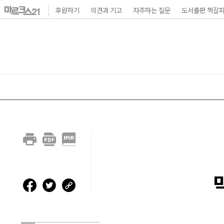
본
후원하기
의견과 기고
자주하는 질문
도서출판 책갈
문
바
로
가
기
메
인
내
비
게
이
션
바