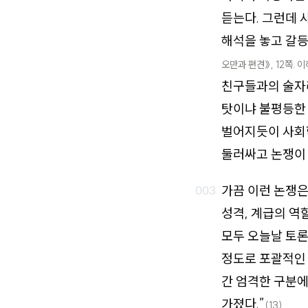
듣는다. 그런데 
해석을 놓고 갈등
오만과 편견》, 12쪽. 
친구들과의 술자
탓이냐 불평등한
벌어지듯이 사회
둘러싸고 논쟁이
가끔 이런 논쟁은
성격, 계급의 역
모두 오늘날 토론
정도로 포괄적인 
간 엄격한 구분에
가졌다.”
(13)