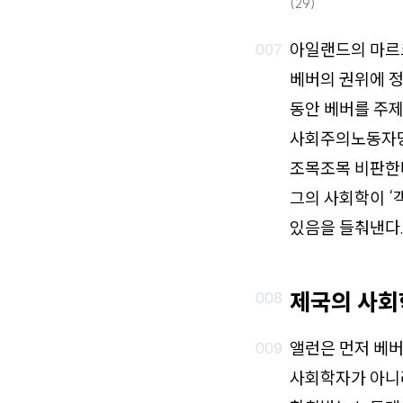
(29)
아일랜드의 마르
베버의 권위에 정
동안 베버를 주제
사회주의노동자
조목조목 비판한
그의 사회학이 ‘
있음을 들춰낸다
제국의 사회
앨런은 먼저 베버
사회학자가 아니