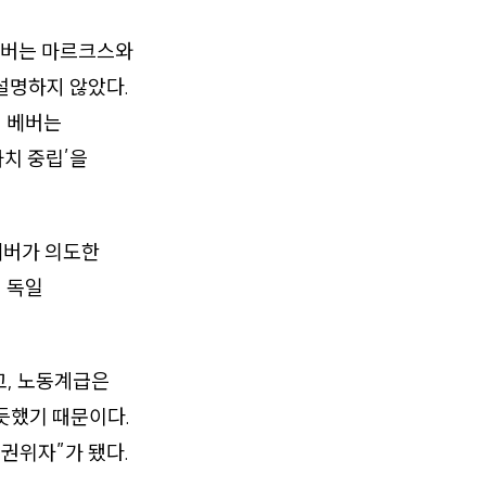
버는 마르크스와
설명하지 않았다.
, 베버는
가치 중립’을
베버가 의도한
던 독일
고, 노동계급은
듯했기 때문이다.
권위자”가 됐다.