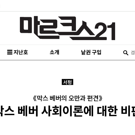
피
☰ 지난호
소개
낱권 구입
서평
《막스 베버의 오만과 편견》
막스 베버 사회이론에 대한 비