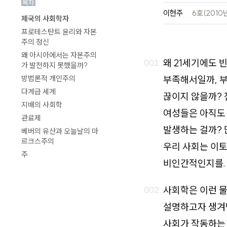
목차
로
이현주
6호(2010
제국의 사회학자
가
프로테스탄트 윤리와 자본
기
주의 정신
왜 아시아에서는 자본주의
왜 21세기에도 
가 발전하지 못했을까?
부족해서일까, 부
방법론적 개인주의
다계급 세계
끊이지 않을까? 
지배의 사회학
여성들은 아직도 
관료제
발생하는 걸까? 
베버의 유산과 오늘날의 마
르크스주의
우리 사회는 이
주
비인간적인지를.
사회학은 이런 물
설명하고자 생겨
사회가 작동하는