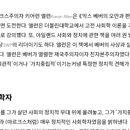
크스주의자 키어런 앨런
은 《막스 베버의 오만과 
Kieran Allen
면 도전한다. 앨런은 더블린대학교에서 고전 사회학 이론을 
로 강의했다. 또, 아일랜드 사회와 정치에 관한 책을 여러 권 
당
의 리더이기도 하다. 앨런은 이 책에서 베버의 사상과
SWP
다. 앨런은 베버가 열렬한 제국주의자이자 친자본주의자였다
객관적’이거나 ‘가치중립적’이기는커녕 특정한 정치적 견해가
.
학자
를 그가 살던 사회의 정치적 무대 위에 올려놓고, 그가 ‘가치
라 (마르크스처럼) 매우 정치적인 사회학자였음을 밝혀낸다.