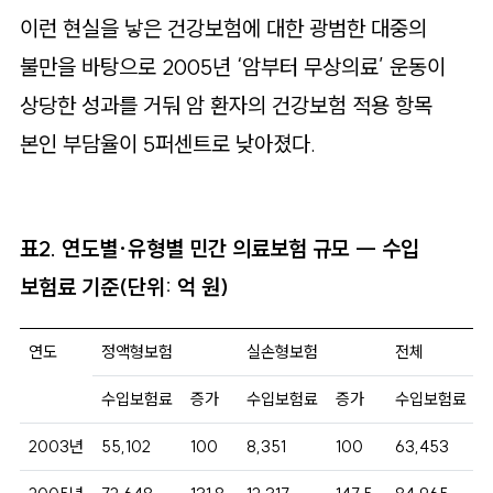
이런 현실을 낳은 건강보험에 대한 광범한 대중의
불만을 바탕으로 2005년 ‘암부터 무상의료’ 운동이
상당한 성과를 거둬 암 환자의 건강보험 적용 항목
본인 부담율이 5퍼센트로 낮아졌다.
표2. 연도별·유형별 민간 의료보험 규모 ― 수입
보험료 기준(단위: 억 원)
연도
정액형보험
실손형보험
전체
수입보험료
증가
수입보험료
증가
수입보험료
2003년
55,102
100
8,351
100
63,453