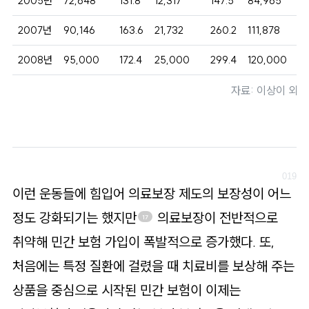
2005년
72,648
131.8
12,317
147.5
84,965
1
2007년
90,146
163.6
21,732
260.2
111,878
1
2008년
95,000
172.4
25,000
299.4
120,000
1
자료: 이상이 외 2
이런 운동들에 힘입어 의료보장 제도의 보장성이 어느
정도 강화되기는 했지만
의료보장이 전반적으로
17
취약해 민간 보험 가입이 폭발적으로 증가했다. 또,
처음에는 특정 질환에 걸렸을 때 치료비를 보상해 주는
상품을 중심으로 시작된 민간 보험이 이제는