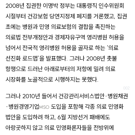
로
2008년 집권한 이명박 정부는 대통령직 인수위원회
가
시절부터 건강보험 당연지정제 폐지를 거론했고, 집권
기
초에는 병원과 민영 의료보험의 결합을 촉진하는
의료법 전부개정안과 경제자유구역 영리병원 허용을
넘어서 전국적 영리병원 허용을 골자로 하는 ‘의료
선진화 로드맵’을 발표했다. 그러나 2008년 촛불
항쟁으로 드러난 아래로부터의 저항에 밀려 의료
시장화를 노골적으로 시행하지는 못했다.
그러나 2010년 들어서 건강관리서비스법안·병원채권
·병원경영기업
도입을 포함해 각종 의료 민영화
MSO
법안을 도입하려 하고, 6월 지방선거 패배에도
아랑곳하지 않고 의료 민영화론자들을 전방위에