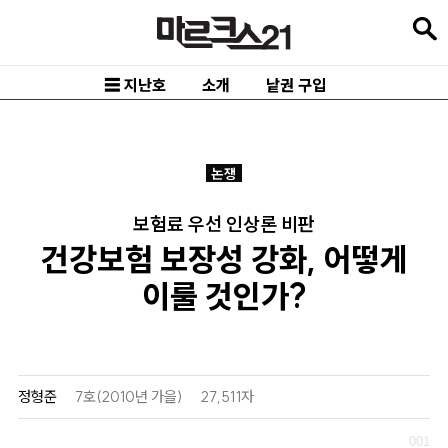
본
문
바
☰ 지난호
소개
낱권 구입
로
가
기
논쟁
메
보험료 우선 인상론 비판
인
건강보험 보장성 강화, 어떻게
내
이룰 것인가?
비
게
이
션
정형준
7호(2010년 가을)
27,511자
바