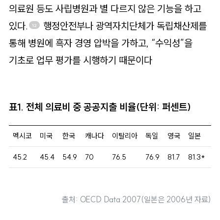
의료원 등도 사립병원과 별 다르지 않은 기능을 하고
있다.
행정안전부나 광역자치단체가 독립채산제를
12
통해 병원에 흑자 경영 압박을 가하고, “수익성”을
기초로 업무 평가를 시행하기 때문이다
표1. 전체 의료비 중 공공지출 비율(단위: 퍼센트)
멕시코
미국
한국
캐나다
이탈리아
독일
영국
일본
O
45.2
45.4
54.9
70
76.5
76.9
81.7
81.3*
71
출처: OECD Data 2007(일본은 2006년 자료)