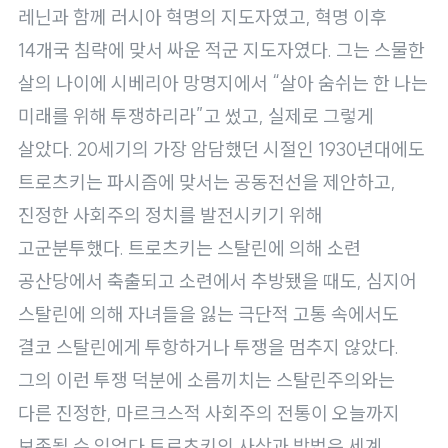
로
레닌과 함께 러시아 혁명의 지도자였고, 혁명 이후
가
14개국 침략에 맞서 싸운 적군 지도자였다. 그는 스물한
기
살의 나이에 시베리아 망명지에서 “살아 숨쉬는 한 나는
미래를 위해 투쟁하리라”고 썼고, 실제로 그렇게
살았다. 20세기의 가장 암담했던 시절인 1930년대에도
트로츠키는 파시즘에 맞서는 공동전선을 제안하고,
진정한 사회주의 정치를 발전시키기 위해
고군분투했다. 트로츠키는 스탈린에 의해 소련
공산당에서 축출되고 소련에서 추방됐을 때도, 심지어
스탈린에 의해 자녀들을 잃는 극단적 고통 속에서도
결코 스탈린에게 투항하거나 투쟁을 멈추지 않았다.
그의 이런 투쟁 덕분에 소름끼치는 스탈린주의와는
다른 진정한, 마르크스적 사회주의 전통이 오늘까지
보존될 수 있었다.트로츠키의 사상과 방법은 세계