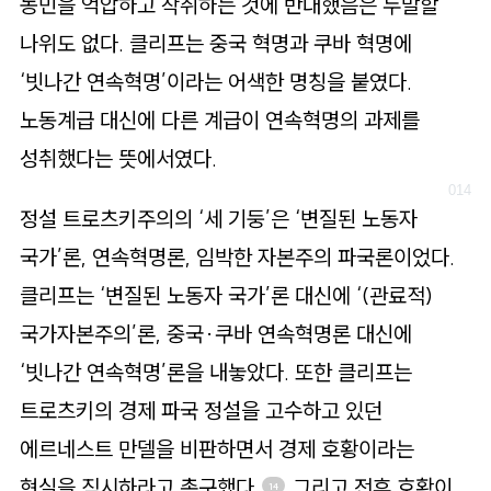
농민을 억압하고 착취하는 것에 반대했음은 두말할
나위도 없다. 클리프는 중국 혁명과 쿠바 혁명에
‘빗나간 연속혁명’이라는 어색한 명칭을 붙였다.
노동계급 대신에 다른 계급이 연속혁명의 과제를
성취했다는 뜻에서였다.
정설 트로츠키주의의 ‘세 기둥’은 ‘변질된 노동자
국가’론, 연속혁명론, 임박한 자본주의 파국론이었다.
클리프는 ‘변질된 노동자 국가’론 대신에 ‘(관료적)
국가자본주의’론, 중국·쿠바 연속혁명론 대신에
‘빗나간 연속혁명’론을 내놓았다. 또한 클리프는
트로츠키의 경제 파국 정설을 고수하고 있던
에르네스트 만델을 비판하면서 경제 호황이라는
현실을 직시하라고 촉구했다.
그리고 전후 호황이
14