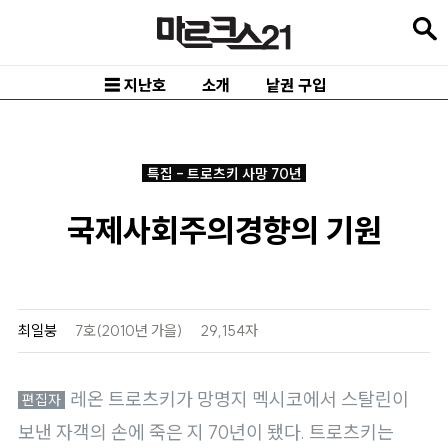
본
문
바
☰ 지난호
소개
낱권 구입
로
가
기
특집 - 트로츠키 사망 70년
메
국제사회주의경향의 기원
인
내
비
게
최일붕
7호(2010년 가을)
29,154자
이
션
레온 트로츠키가 망명지 멕시코에서 스탈린이
바
보낸 자객의 손에 죽은 지 70년이 됐다. 트로츠키는