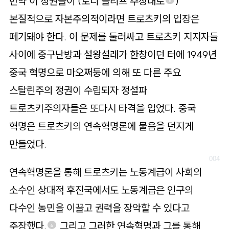
만약 이 정권들이 (토니 클리프 주장대로
)
5
본질적으로 자본주의적이라면 트로츠키의 입장은
폐기돼야 한다. 이 문제를 둘러싸고 트로츠키 지지자들
사이에 중구난방과 설왕설래가 한창이던 터에 1949년
중국 혁명으로 마오쩌둥에 의해 또 다른 주요
스탈린주의 정권이 수립되자 정설파
트로츠키주의자들은 또다시 타격을 입었다. 중국
혁명은 트로츠키의 연속혁명론에 물음을 던지게
만들었다.
연속혁명론을 통해 트로츠키는 노동계급이 사회의
소수인 상대적 후진국에서도 노동계급은 인구의
다수인 농민을 이끌고 권력을 장악할 수 있다고
주장했다.
그리고 그러한 연속혁명과 그를 통해
6