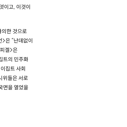
엇이고, 이것이
사의한 것으로
언>은 “난데없이
슈피겔>은
이집트의 민주화
 이집트 사회
시위들은 서로
 국면을 열었을