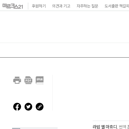
본
후원하기
의견과 기고
자주하는 질문
도서출판 책갈
문
바
로
가
기
메
인
내
비
게
이
션
바
라밥 엘 마흐디
,
번역