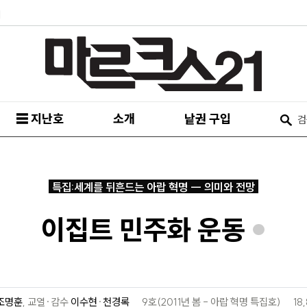
피
☰ 지난호
소개
낱권 구입
특집:세계를 뒤흔드는 아랍 혁명 ― 의미와 전망
이집트 민주화 운동
*
조명훈
,
교열·감수
이수현
·
천경록
9호(2011년 봄 - 아랍 혁명 특집호)
18