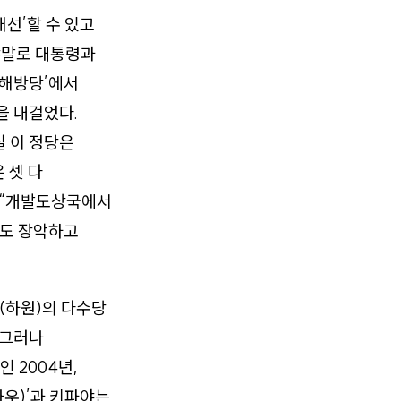
재선’할 수 있고
야말로 대통령과
‘해방당’에서
을 내걸었다.
실 이 정당은
 셋 다
 “개발도상국에서
금도 장악하고
(하원)의 다수당
 그러나
 2004년,
나우)’과 키파야는