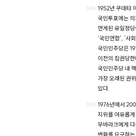
1952년 쿠데타
국민투표에는 의회
연계된 유일정당이
‘국민연합’, ‘
국민민주당은 19
이전의 집권당한테
국민민주당 내 핵
가장 오래된 권위
있다.
1976년에서 2
지위를 여유롭게 
무바라크에게 다섯
변화를 요구하는 