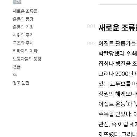
목차
로
새로운 조류들
가
운동의 등장
기
새로운 조류
운동의 기원
시위의 주기
이집트 활동가들은
구조와 주체
키파야의 여파
박탈당했다. 인쇄
노동자들의 등장
집회나 행진을 조
결론
그러나 2000년
주
참고 문헌
있는 교두보를 마
정권의 헤게모니에
이집트 운동’과 
주목을 받았다. 
관점, 즉 아랍 
깨뜨렸다. 그러나