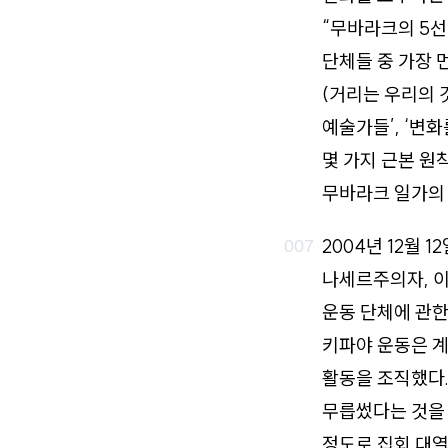
“무바라크의 5선
단체들 중 가장 
(거리는 우리의 것
예술가들’, ‘변
몇 가지 근본 원
무바라크 일가의 
2004년 12월 
나세르주의자, 이
운동 단체에 관한
키파야 운동은 계
활동을 조직했다.
무릅썼다는 것을 
정도로 집회 대열