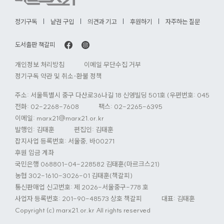
정기구독
낱권 구입
의견과 기고
후원하기
자주하는 질문
도서출판 책갈피
개인정보 처리방침
이메일 무단수집 거부
정기구독 약관 및 취소·환불 정책
주소: 서울특별시 중구 다산로36나길 18 신영빌딩 501호 (우편번호: 04584)
전화:
02-2268-7608
팩스: 02-2265-6395
이메일:
marx21@marx21.or.kr
발행인: 김태훈
편집인: 김태훈
잡지사업 등록번호: 서울중, 바00271
후원 입금 계좌
국민은행 068801-04-228582 김태훈(마르크스21)
농협 302-1610-3026-01 김태훈(책갈피)
통신판매업 신고번호: 제 2026-서울중구-778 호
사업자 등록번호: 201-90-48573 상호 책갈피
대표: 김태훈
Copyright (c) marx21.or.kr All rights reserved