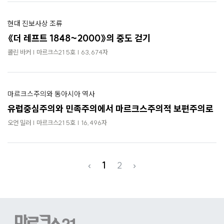
현대 진보사상 조류
《더 레프트 1848~2000》의 중도 걷기
콜린 바커 | 마르크스21 5호 | 63,674자
마르크스주의와 동아시아 역사
유럽중심주의와 민족주의에서 마르크스주의적 보편주의로
오언 밀러 | 마르크스21 5호 | 16,496자
‹
1
2
›