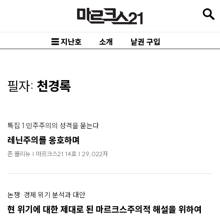
본
문
바
☰ 지난호
소개
낱권 구입
로
가
기
필자:
천경록
메
인
특집 1:민주주의의 성격을 묻는다
내
레닌주의를 옹호하며
비
존 몰리뉴 | 마르크스21 14호 | 29,022자
게
이
션
논쟁: 경제 위기 분석과 대안
바
현 위기에 대한 제대로 된 마르크스주의적 해설을 위하여