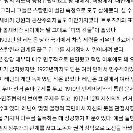
키 당의 지도적 중앙위원이었고 당 내에서, 혁명에서, 내전에
 그러나 그들은 스탈린이 벌인 숙청으로 모두 살해됐다. 셀 수
볼셰비키 당원과 공산주의자들도 마찬가지였다. 트로츠키의 표
볼셰비즘 사이에는 말 그대로 “피의 강물”이 흘렀다.
1922년 말 레닌은 당과 국가에서 차츰 세력을 키우던 관료에
스탈린과 관계를 끊은 뒤 그를 서기장에서 밀어내려 했다.
은 창당 때부터 매우 민주적으로 운영됐고 혁명 이후에도 꽤 
분파가 금지됐지만, 1923년까지도 당은 여러 면에서 민주적이었
 레닌의 개인 독재였던 적은 없었다. 레닌은 표결에서 여러 번
년 두마 선거 출마 문제를 두고, 1910년 멘셰비키와의 통합 문제
민주협의회 보이콧 문제를 두고, 1917년 12월 제헌의회 선
수파였다. 레닌이 몇몇 결정적 국면에서 자신의 뜻을 관철시킬
 거치며 다수를 설득하는 데 성공했기 때문이었다. 예를 들
월 임시정부와의 관계를 끊고 노동자 권력 장악으로 노선을 바꿨을 