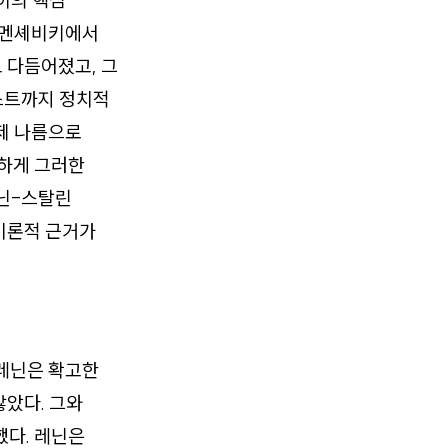
이의 핵심
은 멘셰비키에서
 다듬어졌고, 그
스트까지 정치적
제 나름으로
하게 그러한
레닌-스탈린
·이론적 근거가
 레닌은 확고한
았다. 그와
했다. 레닌은