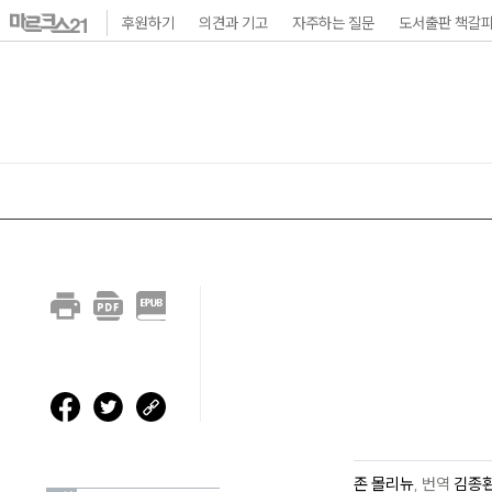
본
후원하기
의견과 기고
자주하는 질문
도서출판 책갈
문
바
로
가
기
메
인
내
비
게
이
션
바
존 몰리뉴
,
번역
김종