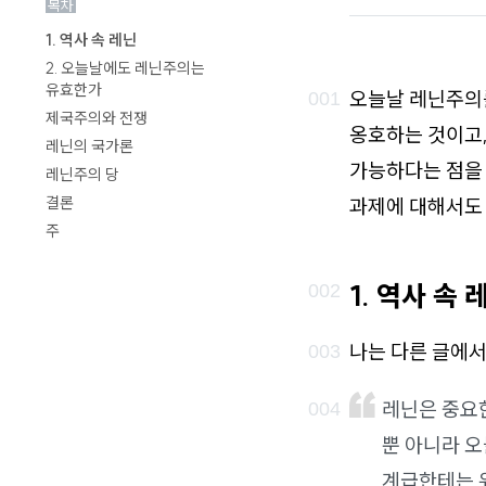
목차
로
1. 역사 속 레닌
가
2. 오늘날에도 레닌주의는
기
유효한가
오늘날 레닌주의를
제국주의와 전쟁
옹호하는 것이고,
레닌의 국가론
가능하다는 점을 
레닌주의 당
결론
과제에 대해서도 
주
1. 역사 속 
나는 다른 글에서
레닌은 중요
뿐 아니라 
계급한테는 