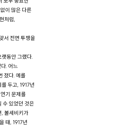
서 모두 중요한
 없이 많은 다른
현처럼,
 맞서 전면 투쟁을
오랫동안 그랬다.
다. 어느
 졌다. 예를
를 두고, 1917년
거 연기 문제를
 수 있었던 것은
면, 볼셰비키가
때, 1917년