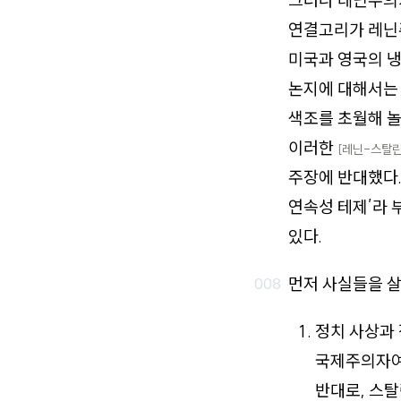
그러나 레닌주의가
연결고리가 레닌
미국과 영국의 냉
논지에 대해서는
색조를 초월해 놀
이러한
[레닌-스탈린
주장에 반대했다.
연속성 테제’라 
있다.
먼저 사실들을 살
정치 사상과 
국제주의자여
반대로, 스탈