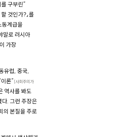
기를 구부린”
 할 것인가?』를
노동계급을
이야말로 러시아
이 가장
유럽, 중국,
“이론”
[사회주의가
은 역사를 봐도
다. 그런 주장은
회의 본질을 주로