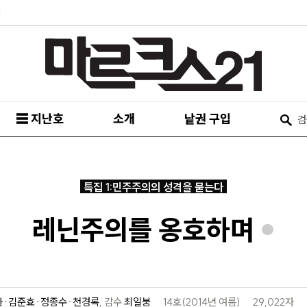
피
☰ 지난호
소개
낱권 구입
특집 1:민주주의의 성격을 묻는다
레닌주의를 옹호하며
*
환
·
김준효
·
정종수
·
천경록
,
감수
최일붕
14호(2014년 여름)
29,022자