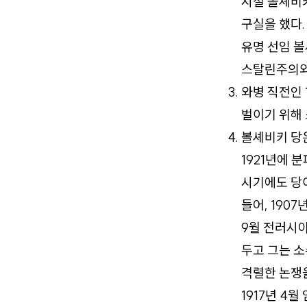
시절 볼셰비
구실을 했다.
유명 선임 
스탈린주의와 
와병 직전인 
벌이기 위해 
볼셰비키 당
1921년에 
시기에도 당이
들어, 1907
9월 전러시아
두고 그는 소
격렬한 논쟁을
1917년 4