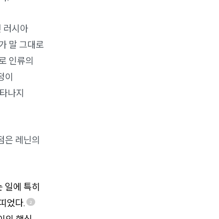
년 러시아
가 말 그대로
말로 인류의
정이
나타나지
 점은 레닌의
 일에 특히
띠었다.
2