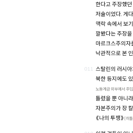
한다고 주장했던 
저술이었다. 게다
맥락 속에서 보기
깔봤다는 주장을
마르크스주의자를
낙관적으로 본 
스탈린의 러시아처
북한 등지에도 있
노동계급 외부에서 주입
틀렸을 뿐 아니라
자본주의가 장 칼
《나의 투쟁》
[히틀