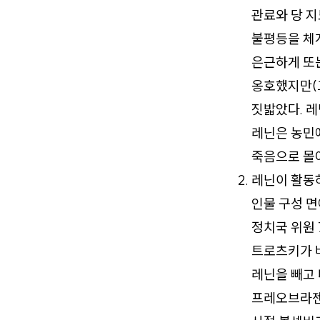
관료와 당 
불평등을 체
은근하게 또
옹호했지만(
짓밟았다. 레
레닌은 농민
죽음으로 몰아
레닌이 활동
인물 구성 면
정치국 위원 
트로츠키가 바
레닌을 빼고 
프레오브라젠