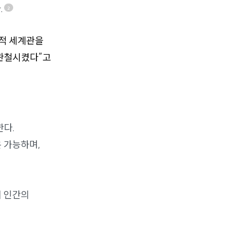
.
2
론적 세계관을
 관철시켰다”고
한다.
 가능하며,
서 인간의