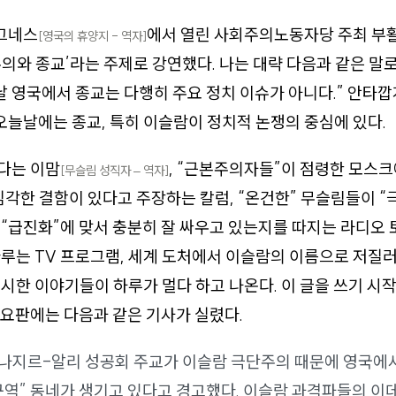
케그네스
에서 열린 사회주의노동자당 주최 부
[영국의 휴양지 - 역자]
의와 종교’라는 주제로 강연했다. 나는 대략 다음과 같은 말
날 영국에서 종교는 다행히 주요 정치 이슈가 아니다.” 안타깝
 오늘날에는 종교, 특히 이슬람이 정치적 논쟁의 중심에 있다.
다는 이맘
, “근본주의자들”이 점령한 모스
[무슬림 성직자 – 역자]
심각한 결함이 있다고 주장하는 칼럼, “온건한” 무슬림들이 
“급진화”에 맞서 충분히 잘 싸우고 있는지를 따지는 라디오 
루는 TV 프로그램, 세계 도처에서 이슬람의 이름으로 저질
시한 이야기들이 하루가 멀다 하고 나온다. 이 글을 쓰기 시
요판에는 다음과 같은 기사가 실렸다.
 나지르-알리 성공회 주교가 이슬람 극단주의 때문에 영국에
구역” 동네가 생기고 있다고 경고했다. 이슬람 과격파들의 