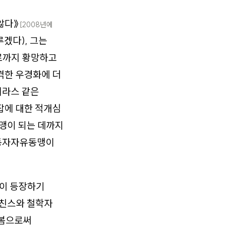
않다》
[2008년에
루겠다), 그는
로까지 황망하고
격한 우경화에 더
제라스 같은
잡에 대한 적개심
동맹이 되는 데까지
노동자자유동맹이
동이 등장하기
히친스와 철학자
펴봄으로써