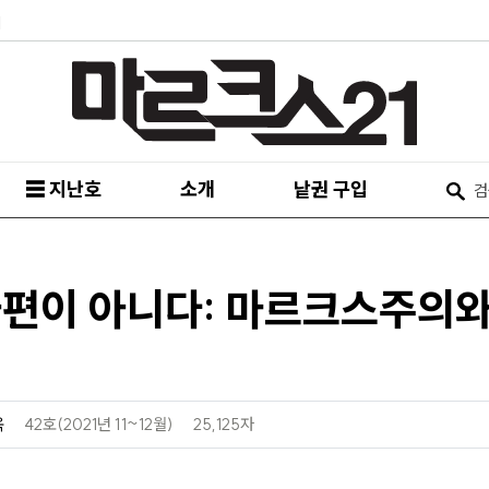
피
☰ 지난호
소개
낱권 구입
아편이 아니다: 마르크스주의
욱
42호(2021년 11~12월)
25,125자