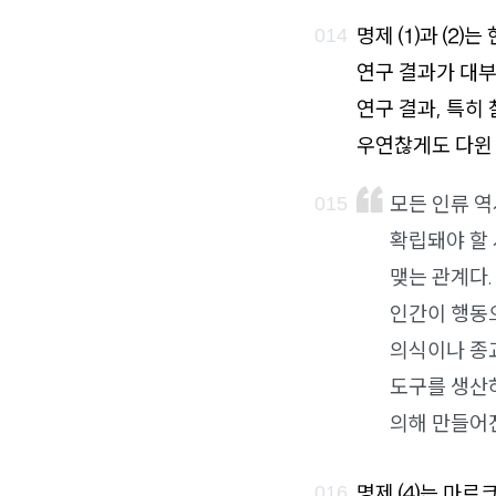
명제 ⑴과 ⑵는 
연구 결과가 대부
연구 결과, 특히
우연찮게도 다윈 
모든 인류 역
확립돼야 할
맺는 관계다.
인간이 행동
의식이나 종교
도구를 생산
의해 만들어
명제 ⑷는 마르크