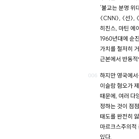
‘불교는 분명 위
〈CNN〉, 〈선〉
히친스, 마틴 에
1960년대에 순
가치를 철저히 거
근본에서 반동적
하지만 영국에서든
이슬람 혐오가 
때문에, 여러 다
정하는 것이 점점
태도를 완전히 잃
마르크스주의적 
있다.