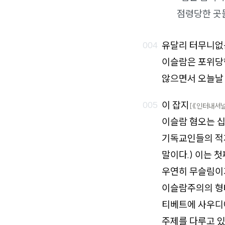
점령당한 곳
유달리 터무니없
이슬람은 포위당
않으면서 오늘날
이 잡지
[《인터내셔널
이슬람 혐오는 
기독교인들의 적
말이다.) 이는 
우연히 무슬림이기
이슬람주의의 형
티베트에 사우디
주제를 다루고 있