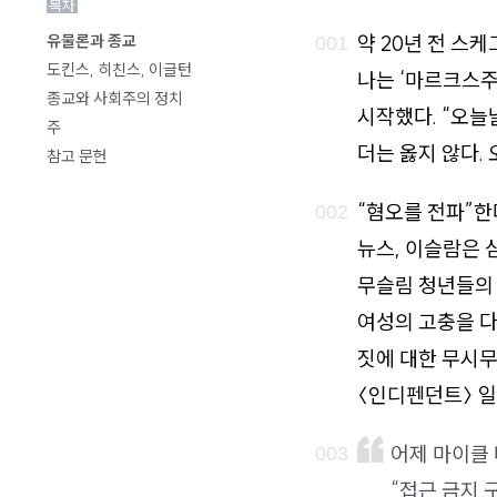
목차
로
약 20년 전 스
유물론과 종교
가
도킨스, 히친스, 이글턴
나는 ‘마르크스주
기
종교와 사회주의 정치
시작했다. “오늘
주
더는 옳지 않다.
참고 문헌
“혐오를 전파”한
뉴스, 이슬람은 
무슬림 청년들의 
여성의 고충을 다
짓에 대한 무시무
〈인디펜던트〉 일
어제 마이클
“접근 금지 