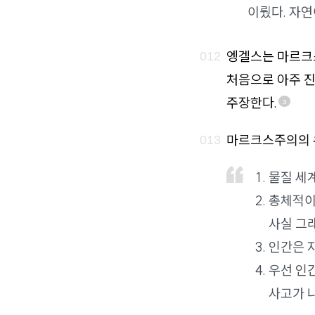
이뤘다. 자
엥겔스는 마르크
처음으로 아주 
주장한다.
3
마르크스주의의 유
물질 세
총체적이
사실 그래
인간은 
우선 인
사고가 