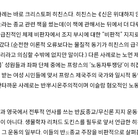
사례는 바로 크리스토퍼 히친스다. 히친스는 《신은 위대하지 
라는 종교 관련 책을 썼는데(이 책에 관해서는 뒤에서 더 다
]
급진적인 체제 비판자에서 조지 부시에 대한 “비판적” 지지
갔다.(순전한 이론적 오류보다는 물질적 동기가 히친스의 급
리라고 의심할 수밖에 없지만 말이다.) 다른 사례로는 노먼 
룹’ 성원들과 좌파 단체 중에는 프랑스의 ‘노동자투쟁당’이 히
 받는 여성 시민들에 맞서 프랑스 제국주의 국가와 일시적 
 안타까운 사례로는 반半시온주의적이며 이슬람 혐오적인 
국과 영국에서 전투적 언사를 쓰는 반反종교/무신론 지지 운
이 아니다. 생물학자 리처드 도킨스를 필두로 앞서 언급한 
 그 운동의 일부다. 이들의 반
종교 주장을 비판적으로 살
反