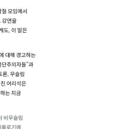
활절 모임에서
로 강연을
게도, 이 말은
크에 대해 경고하는
“극단주의자들”과
토론, 무슬림
러진 어리석은
작하는 지금
서 비무슬림
이데올로기에