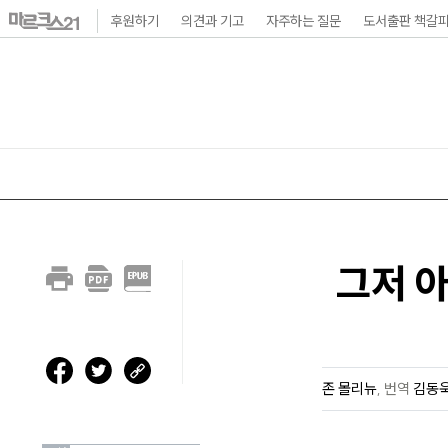
본
후원하기
의견과 기고
자주하는 질문
도서출판 책갈
문
바
로
가
기
메
인
그저 
내
비
게
이
존 몰리뉴
,
번역
김동
션
바