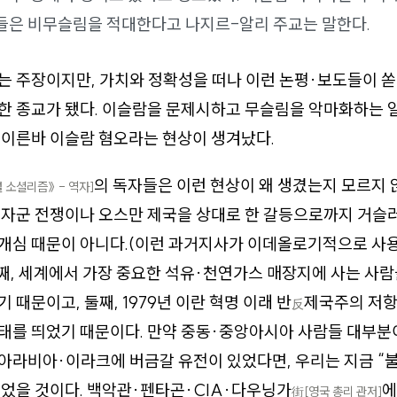
들은 비무슬림을 적대한다고 나지르-알리 주교는 말한다.
는 주장이지만, 가치와 정확성을 떠나 이런 논평·보도들이 
한 종교가 됐다. 이슬람을 문제시하고 무슬림을 악마화하는 
 이른바 이슬람 혐오라는 현상이 생겨났다.
의 독자들은 이런 현상이 왜 생겼는지 모르지 
 소셜리즘》 - 역자]
십자군 전쟁이나 오스만 제국을 상대로 한 갈등으로까지 거슬
개심 때문이 아니다.(이런 과거지사가 이데올로기적으로 사
첫째, 세계에서 가장 중요한 석유·천연가스 매장지에 사는 사
 때문이고, 둘째, 1979년 이란 혁명 이래 반
제국주의 저항
反
태를 띄었기 때문이다. 만약 중동·중앙아시아 사람들 대부분
아라비아·이라크에 버금갈 유전이 있었다면, 우리는 지금 “
었을 것이다. 백악관·펜타곤·CIA·다우닝가
에
街
[영국 총리 관저]