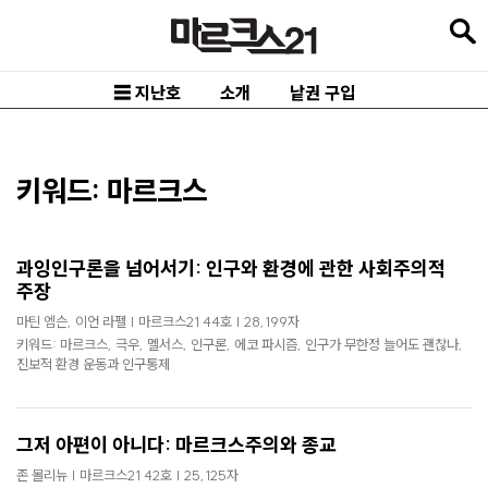
본
문
바
☰ 지난호
소개
낱권 구입
로
가
기
키워드: 마르크스
메
인
과잉인구론을 넘어서기: 인구와 환경에 관한 사회주의적
내
주장
비
마틴 엠슨, 이언 라펠 | 마르크스21 44호 | 28,199자
키워드: 마르크스, 극우, 멜서스, 인구론, 에코 파시즘, 인구가 무한정 늘어도 괜찮나,
게
진보적 환경 운동과 인구통제
이
션
그저 아편이 아니다: 마르크스주의와 종교
바
존 몰리뉴 | 마르크스21 42호 | 25,125자