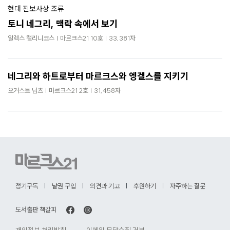
현대 진보사상 조류
토니 네그리, 맥락 속에서 보기
알렉스 캘리니코스 | 마르크스21 10호 | 33,381자
네그리와 하트로부터 마르크스와 엥겔스를 지키기
오거스트 님츠 | 마르크스21 2호 | 31,458자
정기구독
낱권 구입
의견과 기고
후원하기
자주하는 질문
도서출판 책갈피