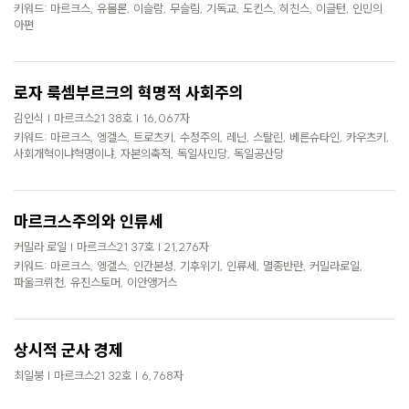
로
키워드: 마르크스, 유물론, 이슬람, 무슬림, 기독교, 도킨스, 히친스, 이글턴, 인민의
아편
가
기
로자 룩셈부르크의 혁명적 사회주의
김인식 | 마르크스21 38호 | 16,067자
키워드: 마르크스, 엥겔스, 트로츠키, 수정주의, 레닌, 스탈린, 베른슈타인, 카우츠키,
사회개혁이냐혁명이냐, 자본의축적, 독일사민당, 독일공산당
마르크스주의와 인류세
커밀라 로일 | 마르크스21 37호 | 21,276자
키워드: 마르크스, 엥겔스, 인간본성, 기후위기, 인류세, 멸종반란, 커밀라로일,
파울크뤼천, 유진스토머, 이안앵거스
상시적 군사 경제
최일붕 | 마르크스21 32호 | 6,768자