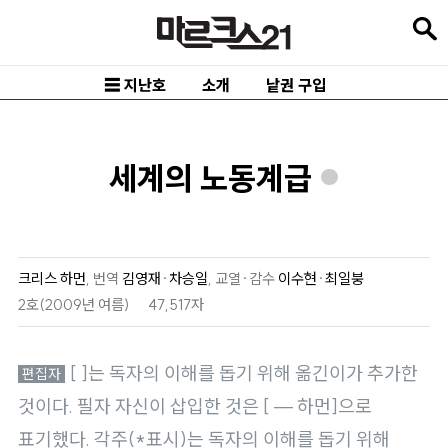
본
문
바
☰ 지난호
소개
낱권 구입
로
가
기
세계의 노동계급
*
메
인
내
크리스 하먼
,
번역
김영재
·
차승일
,
교열·감수
이수현
·
최일붕
비
2호(2009년 여름)
47,517자
게
이
[ ]는 독자의 이해를 돕기 위해 옮긴이가 추가한
션
것이다. 필자 자신이 삽입한 것은 [ — 하먼]으로
바
표기했다. 각주(*표시)는 독자의 이해를 돕기 위해