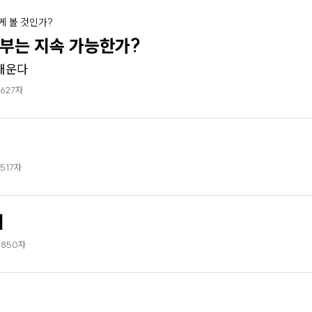
게 볼 것인가?
부는 지속 가능한가?
배운다
,627자
,517자
치
,850자