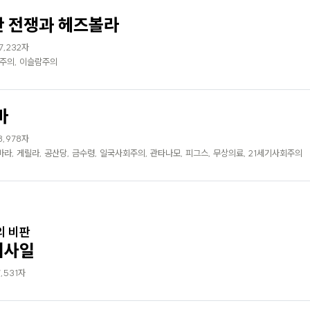
 전쟁과 헤즈볼라
7,232자
국주의, 이슬람주의
바
8,978자
게바라, 게릴라, 공산당, 금수령, 일국사회주의, 관타나모, 피그스, 무상의료, 21세기사회주의
의 비판
미사일
7,531자