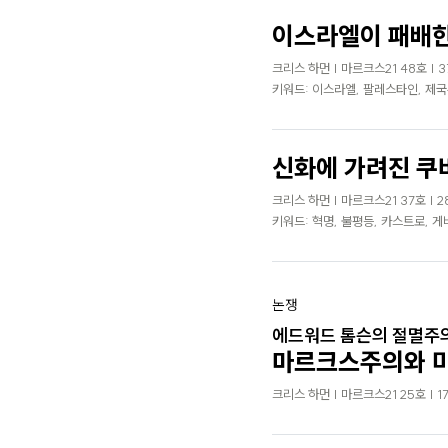
로
이스라엘이 패배한
가
크리스 하먼 | 마르크스21 48호 | 3
기
키워드: 이스라엘, 팔레스타인, 제
신화에 가려진 쿠
크리스 하먼 | 마르크스21 37호 | 2
키워드: 혁명, 불평등, 카스트로, 
논쟁
에드워드 톰슨의 절멸주
마르크스주의와 
크리스 하먼 | 마르크스21 25호 | 1