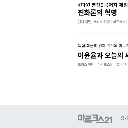
《다윈 평전》공저자 제임
진화론의 혁명
린지 저먼, 크리스 하먼 | 마르크스21 
특집:최근의 경제 위기와 마
이윤율과 오늘의 
크리스 하먼 | 마르크스21 4호 | 18
정기