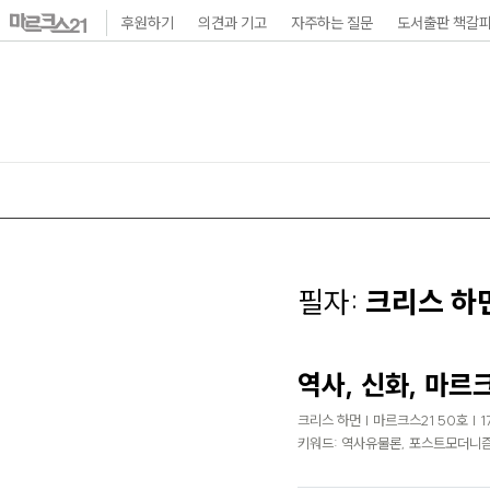
본
후원하기
의견과 기고
자주하는 질문
도서출판 책갈
문
바
로
가
기
메
인
내
필자:
크리스 하
비
게
역사, 신화, 마
이
크리스 하먼 | 마르크스21 50호 | 1
션
키워드: 역사유물론, 포스트모더니즘
바