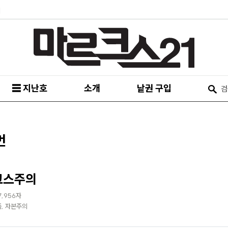
피
☰ 지난호
소개
낱권 구입
먼
르크스주의
7,956자
, 자본주의