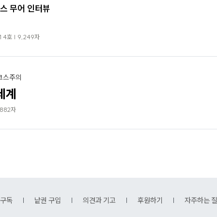
스 무어 인터뷰
4호 | 9,249자
르크스주의
세계
,882자
구독
낱권 구입
의견과 기고
후원하기
자주하는 