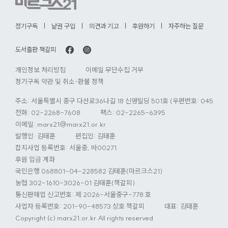
로
가
정기구독
낱권 구입
의견과 기고
후원하기
자주하는 질문
기
도서출판 책갈피
개인정보 처리방침
이메일 무단수집 거부
정기구독 약관 및 취소·환불 정책
주소: 서울특별시 중구 다산로36나길 18 신영빌딩 501호 (우편번호: 04584)
전화:
02-2268-7608
팩스: 02-2265-6395
이메일:
marx21@marx21.or.kr
발행인: 김태훈
편집인: 김태훈
잡지사업 등록번호: 서울중, 바00271
후원 입금 계좌
국민은행 068801-04-228582 김태훈(마르크스21)
농협 302-1610-3026-01 김태훈(책갈피)
통신판매업 신고번호: 제 2026-서울중구-778 호
사업자 등록번호: 201-90-48573 상호 책갈피
대표: 김태훈
Copyright (c) marx21.or.kr All rights reserved