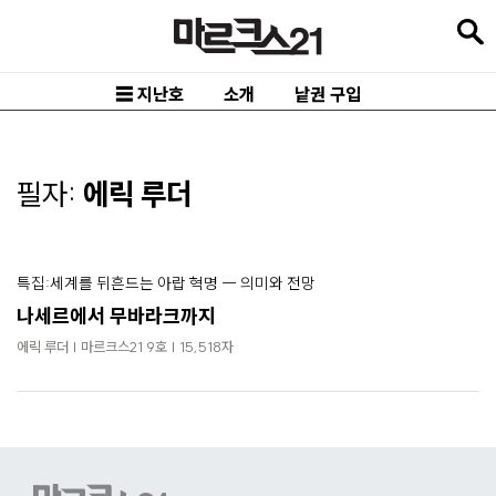
본
문
바
☰ 지난호
소개
낱권 구입
로
가
기
필자:
에릭 루더
메
인
특집:세계를 뒤흔드는 아랍 혁명 ― 의미와 전망
내
나세르에서 무바라크까지
비
에릭 루더 | 마르크스21 9호 | 15,518자
게
이
션
바