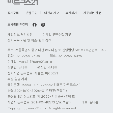
로
가
정기구독
낱권 구입
의견과 기고
후원하기
자주하는 질문
기
도서출판 책갈피
개인정보 처리방침
이메일 무단수집 거부
정기구독 약관 및 취소·환불 정책
주소: 서울특별시 중구 다산로36나길 18 신영빌딩 501호 (우편번호: 04584)
전화:
02-2268-7608
팩스: 02-2265-6395
이메일:
marx21@marx21.or.kr
발행인: 김태훈
편집인: 김태훈
잡지사업 등록번호: 서울중, 바00271
후원 입금 계좌
국민은행 068801-04-228582 김태훈(마르크스21)
농협 302-1610-3026-01 김태훈(책갈피)
통신판매업 신고번호: 제 2026-서울중구-778 호
사업자 등록번호: 201-90-48573 상호 책갈피
대표: 김태훈
Copyright (c) marx21.or.kr All rights reserved