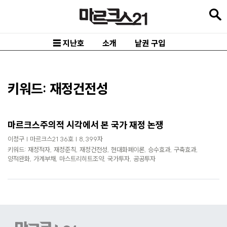
본
문
바
☰ 지난호
소개
낱권 구입
로
가
기
키워드: 재정건전성
메
인
마르크스주의적 시각에서 본 국가 재정 논쟁
내
이정구 | 마르크스21 36호 | 8,399자
비
키워드: 재정적자, 재정준칙, 재정건전성, 현대화폐이론, 승수효과, 구축효과,
양적완화, 가계부채, 마스트리히트조약, 국가투자, 공공투자
게
이
션
바