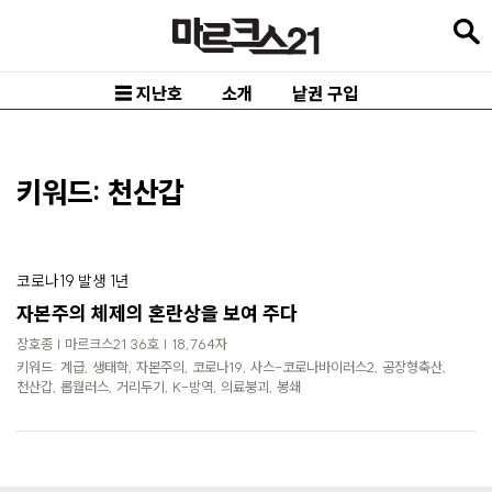
본
문
바
☰ 지난호
소개
낱권 구입
로
가
기
키워드: 천산갑
메
인
코로나19 발생 1년
내
자본주의 체제의 혼란상을 보여 주다
비
장호종 | 마르크스21 36호 | 18,764자
게
키워드: 계급, 생태학, 자본주의, 코로나19, 사스-코로나바이러스2, 공장형축산,
이
천산갑, 롭월러스, 거리두기, K-방역, 의료붕괴, 봉쇄
션
바