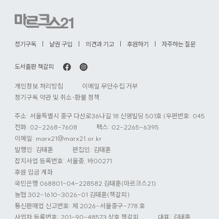
로
가
기
정기구독
낱권 구입
의견과 기고
후원하기
자주하는 질문
도서출판 책갈피
개인정보 처리방침
이메일 무단수집 거부
정기구독 약관 및 취소·환불 정책
주소: 서울특별시 중구 다산로36나길 18 신영빌딩 501호 (우편번호: 04584)
전화:
02-2268-7608
팩스: 02-2265-6395
이메일:
marx21@marx21.or.kr
발행인: 김태훈
편집인: 김태훈
잡지사업 등록번호: 서울중, 바00271
후원 입금 계좌
국민은행 068801-04-228582 김태훈(마르크스21)
농협 302-1610-3026-01 김태훈(책갈피)
통신판매업 신고번호: 제 2026-서울중구-778 호
사업자 등록번호: 201-90-48573 상호 책갈피
대표: 김태훈