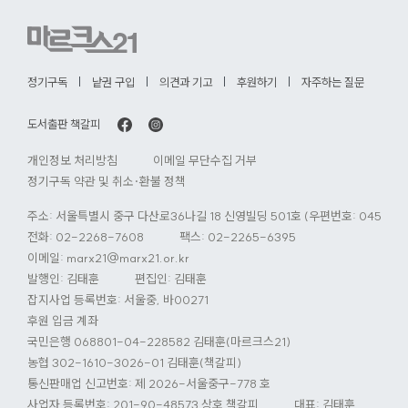
로
가
기
정기구독
낱권 구입
의견과 기고
후원하기
자주하는 질문
도서출판 책갈피
개인정보 처리방침
이메일 무단수집 거부
정기구독 약관 및 취소·환불 정책
주소: 서울특별시 중구 다산로36나길 18 신영빌딩 501호 (우편번호: 04584)
전화:
02-2268-7608
팩스: 02-2265-6395
이메일:
marx21@marx21.or.kr
발행인: 김태훈
편집인: 김태훈
잡지사업 등록번호: 서울중, 바00271
후원 입금 계좌
국민은행 068801-04-228582 김태훈(마르크스21)
농협 302-1610-3026-01 김태훈(책갈피)
통신판매업 신고번호: 제 2026-서울중구-778 호
사업자 등록번호: 201-90-48573 상호 책갈피
대표: 김태훈