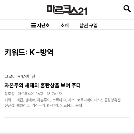
본
문
바
☰ 지난호
소개
낱권 구입
로
가
기
키워드: K-방역
메
인
코로나19 발생 1년
내
자본주의 체제의 혼란상을 보여 주다
비
장호종 | 마르크스21 36호 | 18,764자
게
키워드: 계급, 생태학, 자본주의, 코로나19, 사스-코로나바이러스2, 공장형축산,
이
천산갑, 롭월러스, 거리두기, K-방역, 의료붕괴, 봉쇄
션
바