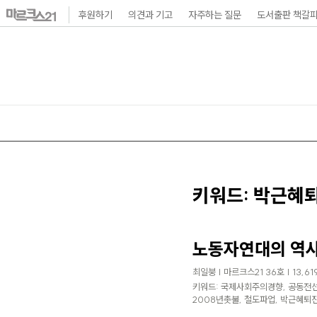
본
후원하기
의견과 기고
자주하는 질문
도서출판 책갈
문
바
로
가
기
메
인
내
키워드: 박근혜
비
게
노동자연대의 역
이
최일붕 | 마르크스21 36호 | 13,61
션
키워드: 국제사회주의경향, 공동전선
2008년촛불, 철도파업, 박근혜퇴
바