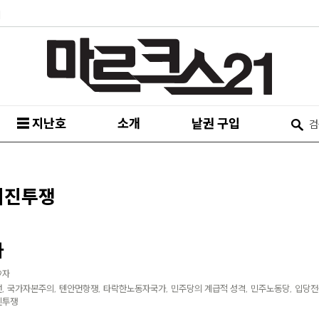
피
☰ 지난호
소개
낱권 구입
퇴진투쟁
사
9자
, 국가자본주의, 톈안먼항쟁, 타락한노동자국가, 민주당의 계급적 성격, 민주노동당, 입당전
진투쟁