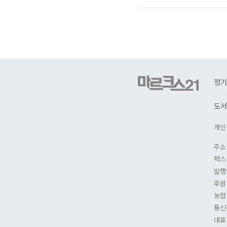
로
가
기
정기
도서
개인
주소
팩스:
발행
후원
농협 
통신
대표