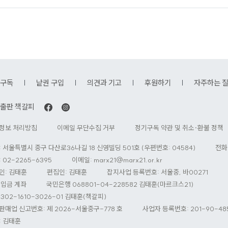
구독
낱권 구입
의견과 기고
후원하기
자주하는 
출판 책갈피
정보 처리방침
이메일 무단수집 거부
정기구독 약관 및 취소·환불 정책
: 서울특별시 중구 다산로36나길 18 신영빌딩 501호 (우편번호: 04584)
전화
 02-2265-6395
이메일:
marx21@marx21.or.kr
인: 김태훈
편집인: 김태훈
잡지사업 등록번호: 서울중, 바00271
 입금 계좌
국민은행 068801-04-228582 김태훈(마르크스21)
302-1610-3026-01 김태훈(책갈피)
판매업 신고번호: 제 2026-서울중구-778 호
사업자 등록번호: 201-90-48
: 김태훈