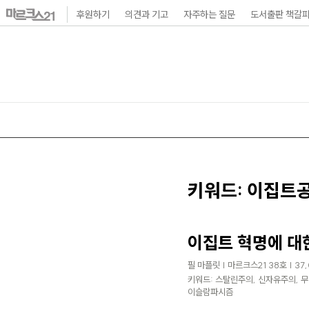
본
후원하기
의견과 기고
자주하는 질문
도서출판 책갈
문
바
로
가
기
메
인
내
키워드: 이집트
비
게
이집트 혁명에 대
이
필 마플릿 | 마르크스21 38호 | 37
션
키워드: 스탈린주의, 신자유주의, 무
이슬람파시즘
바