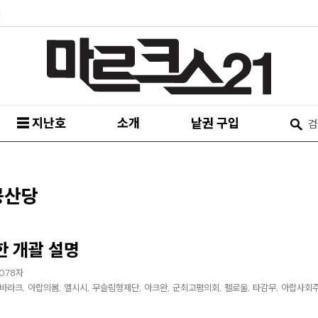
피
☰ 지난호
소개
낱권 구입
공산당
한 개괄 설명
,078자
바라크, 아랍의봄, 엘시시, 무슬림형제단, 아크완, 군최고평의회, 펠로울, 타감무, 아랍사회