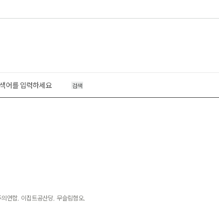
검색
주의연합, 이집트공산당, 무슬림혐오,