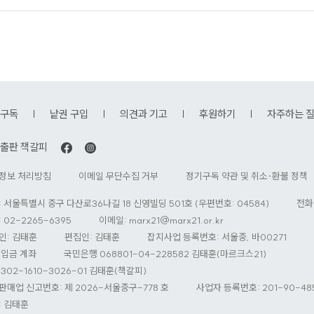
구독
낱권 구입
의견과 기고
후원하기
자주하는 
출판 책갈피
정보 처리방침
이메일 무단수집 거부
정기구독 약관 및 취소·환불 정책
: 서울특별시 중구 다산로36나길 18 신영빌딩 501호 (우편번호: 04584)
전화
 02-2265-6395
이메일:
marx21@marx21.or.kr
인: 김태훈
편집인: 김태훈
잡지사업 등록번호: 서울중, 바00271
 입금 계좌
국민은행 068801-04-228582 김태훈(마르크스21)
302-1610-3026-01 김태훈(책갈피)
판매업 신고번호: 제 2026-서울중구-778 호
사업자 등록번호: 201-90-48
: 김태훈