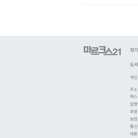
로
가
기
정기
도서
개인
주소
팩스:
발행
후원
농협 
통신
대표