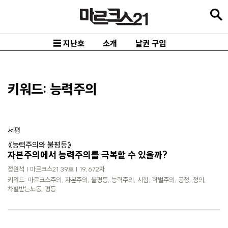
본
문
바
☰ 지난호
소개
낱권 구입
로
가
기
키워드: 능력주의
메
인
서평
내
《능력주의와 불평등》
비
자본주의에서 능력주의를 극복할 수 있을까?
게
정원석 | 마르크스21 39호 | 19,672자
이
키워드: 마르크스주의, 자본주의, 불평등, 능력주의, 시험, 학벌주의, 공정, 정의,
차별받는노동, 평등
션
바