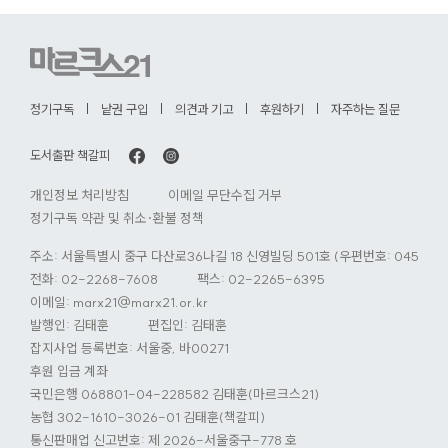
로
가
기
정기구독
낱권 구입
의견과 기고
후원하기
자주하는 질문
도서출판 책갈피
개인정보 처리방침
이메일 무단수집 거부
정기구독 약관 및 취소·환불 정책
주소: 서울특별시 중구 다산로36나길 18 신영빌딩 501호 (우편번호: 04584)
전화:
02-2268-7608
팩스: 02-2265-6395
이메일:
marx21@marx21.or.kr
발행인: 김태훈
편집인: 김태훈
잡지사업 등록번호: 서울중, 바00271
후원 입금 계좌
국민은행 068801-04-228582 김태훈(마르크스21)
농협 302-1610-3026-01 김태훈(책갈피)
통신판매업 신고번호: 제 2026-서울중구-778 호