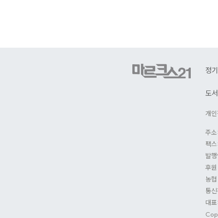
로
가
기
정기
도서
개인
주소
팩스:
발행
후원
농협 
통신
대표
Copy