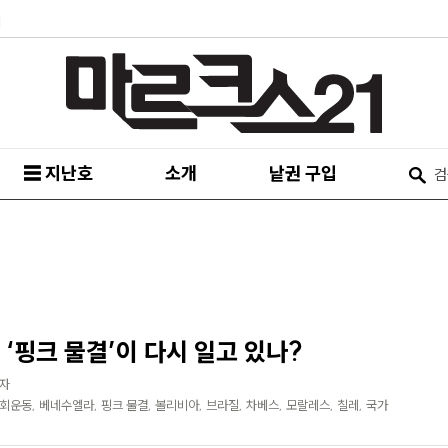
피
☰ 지난호
소개
낱권 구입
‘핑크 물결’이 다시 일고 있나?
4자
회운동, 베네수엘라, 핑크 물결, 볼리비아, 브라질, 차베스, 모랄레스, 칠레, 국가