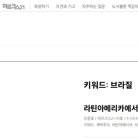
본
후원하기
의견과 기고
자주하는 질문
도서출판 책갈
문
바
로
가
기
메
인
내
키워드: 브라질
비
게
라틴아메리카에서 
이
김준효 | 마르크스21 41호 | 9,05
션
키워드: 개혁주의, 라틴아메리카, 사
바