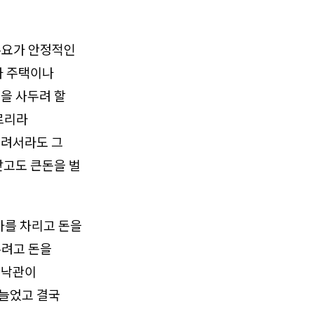
수요가 안정적인
나 주택이나
품을 사두려 할
르리라
빌려서라도 그
갚고도 큰돈을 벌
사를 차리고 돈을
주려고 돈을
 낙관이
 늘었고 결국