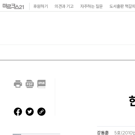
본
후원하기
의견과 기고
자주하는 질문
도서출판 책갈
문
바
로
가
기
메
인
내
비
게
이
션
바
강동훈
5호(2010