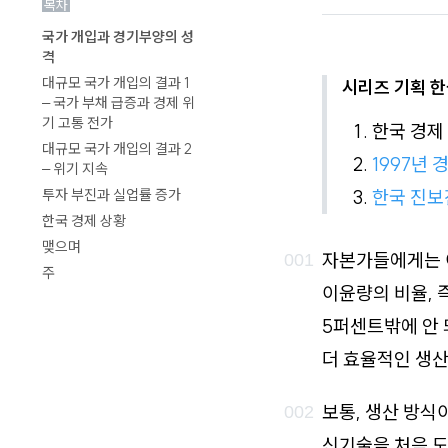
목차
로
국가 개입과 경기부양의 성
가
격
기
대규모 국가 개입의 결과 1
시리즈 기획 한
– 국가 부채 급증과 경제 위
기 고통 전가
한국 경제
대규모 국가 개입의 결과 2
1997년 
– 위기 지속
한국 진보
투자 부진과 실업률 증가
한국 경제 상황
맺으며
자본가들에게는 이
주
이윤량의 비율, 
5퍼센트밖에 안 
더 효율적인 생산
보통, 생산 방식
신기술을 처음 도