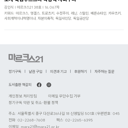
로
김인식 | 마르크스21 38호 | 16,067자
가
키워드: 마르크스, 엥겔스, 트로츠키, 수정주의, 레닌, 스탈린, 베른슈타인, 카우츠키,
기
사회개혁이냐혁명이냐, 자본의축적, 독일사민당, 독일공산당
정기구독
낱권 구입
의견과 기고
후원하기
자주하는 질문
도서출판 책갈피
개인정보 처리방침
이메일 무단수집 거부
정기구독 약관 및 취소·환불 정책
주소: 서울특별시 중구 다산로36나길 18 신영빌딩 501호 (우편번호: 04584)
전화:
02-2268-7608
팩스: 02-2265-6395
이메일:
marx21@marx21.or.kr