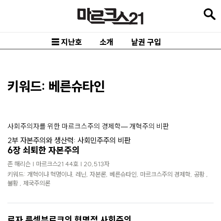
본
문
바
☰ 지난호
소개
낱권 구입
로
가
기
키워드: 베른슈타인
메
인
사회주의자를 위한 마르크스주의 경제학— 개혁주의 비판
내
2부 자본주의와 생산력: 사회민주주의 비판
비
6장 쇠퇴한 자본주의
게
존 해리슨 | 마르크스21 44호 | 20,513자
이
키워드: 개혁이냐 혁명이냐, 레닌, 자본론, 베른슈타인, 마르크스주의 경제학, 공황 ,
불황 , 제국주의론
션
바
로자 룩셈부르크의 혁명적 사회주의