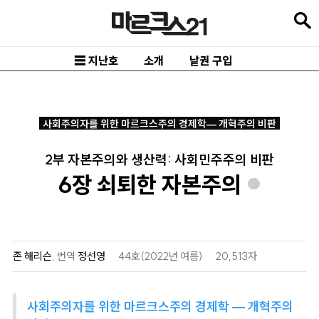
본
문
바
☰ 지난호
소개
낱권 구입
로
가
기
사회주의자를 위한 마르크스주의 경제학— 개혁주의 비판
메
2부 자본주의와 생산력: 사회민주주의 비판
인
6장 쇠퇴한 자본주의
내
*
비
게
이
존 해리슨
,
번역
정선영
44호(2022년 여름)
20,513자
션
바
사회주의자를 위한 마르크스주의 경제학 — 개혁주의