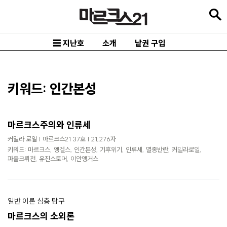
본
문
바
☰ 지난호
소개
낱권 구입
로
가
기
키워드: 인간본성
메
인
마르크스주의와 인류세
내
커밀라 로일 | 마르크스21 37호 | 21,276자
비
키워드: 마르크스, 엥겔스, 인간본성, 기후위기, 인류세, 멸종반란, 커밀라로일,
파울크뤼천, 유진스토머, 이안앵거스
게
이
션
일반 이론 심층 탐구
바
마르크스의 소외론