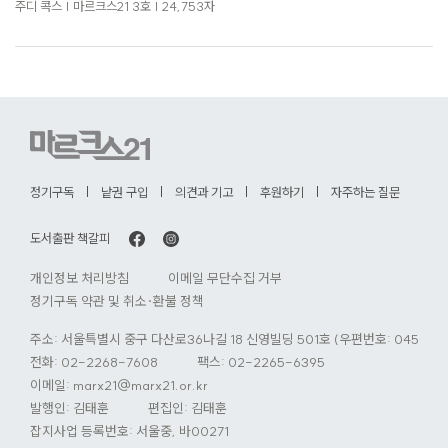
로
주디 콕스 | 마르크스21 3호 | 24,753자
가
기
정기구독
낱권 구입
의견과 기고
후원하기
자주하는 질문
도서출판 책갈피
개인정보 처리방침
이메일 무단수집 거부
정기구독 약관 및 취소·환불 정책
주소: 서울특별시 중구 다산로36나길 18 신영빌딩 501호 (우편번호: 04584)
전화:
02-2268-7608
팩스: 02-2265-6395
이메일:
marx21@marx21.or.kr
발행인: 김태훈
편집인: 김태훈
잡지사업 등록번호: 서울중, 바00271