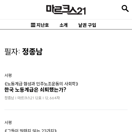
본
문
바
☰ 지난호
소개
낱권 구입
로
가
기
필자:
정종남
메
인
서평
내
《노동계급 형성과 민주노조운동의 사회학》
비
한국 노동계급은 쇠퇴했는가?
게
정종남 | 마르크스21 12호 | 12,664자
이
션
바
서평
《그들이 말하지 않는 23가지》