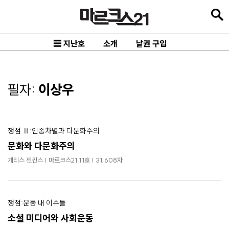
본
문
바
☰ 지난호
소개
낱권 구입
로
가
기
필자:
이상우
메
인
쟁점 Ⅱ:인종차별과 다문화주의
내
문화와 다문화주의
비
개리스 젠킨스 | 마르크스21 11호 | 31,608자
게
이
션
쟁점:운동 내 이슈들
바
소셜 미디어와 사회운동