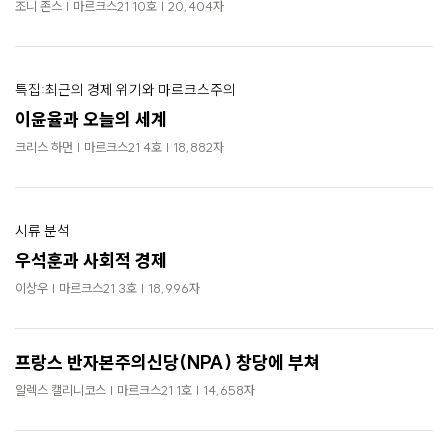
로
조니 존스 | 마르크스21 10호 | 20,404자
가
기
특집:최근의 경제 위기와 마르크스주의
이윤율과 오늘의 세계
크리스 하먼 | 마르크스21 4호 | 18,882자
시류 분석
우석훈과 사회적 경제
이상우 | 마르크스21 3호 | 18,996자
프랑스 반자본주의신당(NPA) 창당에 부쳐
알렉스 캘리니코스 | 마르크스21 1호 | 14,658자