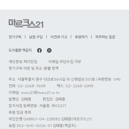
정기구독
낱권 구입
의견과 기고
후원하기
자주하는 질문
도서출판 책갈피
개인정보 처리방침
이메일 무단수집 거부
정기구독 약관 및 취소·환불 정책
주소: 서울특별시 중구 다산로36나길 18 신영빌딩 501호 (우편번호: 04584)
전화:
02-2268-7608
팩스: 02-2265-6395
이메일:
marx21@marx21.or.kr
발행인: 김태훈
편집인: 김태훈
잡지사업 등록번호: 서울중, 바00271
후원 입금 계좌
국민은행 068801-04-228582 김태훈(마르크스21)
농협 302-1610-3026-01 김태훈(책갈피)