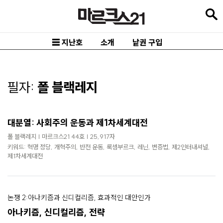
본
문
바
☰ 지난호
소개
낱권 구입
로
가
기
필자:
폴 블랙레지
메
인
대분열: 사회주의 운동과 제1차세계대전
내
폴 블랙레지 | 마르크스21 44호 | 25,917자
비
키워드: 혁명 정당, 개혁주의, 반전 운동, 룩셈부르크, 레닌, 변증법, 제2인터내셔널,
제1차세계대전
게
이
션
논쟁 2:아나키즘과 신디컬리즘, 효과적인 대안인가
바
아나키즘, 신디컬리즘, 전략