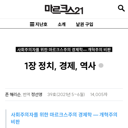
본
문
바
☰ 지난호
소개
낱권 구입
로
가
기
사회주의자를 위한 마르크스주의 경제학— 개혁주의 비판
메
1장 정치, 경제, 역사
인
*
내
비
게
존 해리슨
,
번역
정선영
39호(2021년 5~6월)
14,005자
이
션
사회주의자를 위한 마르크스주의 경제학 — 개혁주의
바
비판